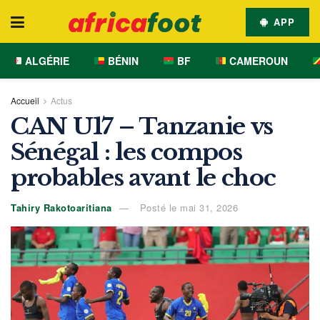
APP
ALGÉRIE
BÉNIN
BF
CAMEROUN
Accueil
Actus
CAN U17 – Tanzanie vs
Sénégal : les compos
probables avant le choc
Tahiry Rakotoaritiana
Posté le mai 31, 2026