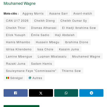
Mouhamed Wagne
Mots-clés :
Aggrey Morris
Assane Sarr
Avant-match
CAN U17 2026
Cheikh Dieng
Cheikh Oumar Sy
Cheikh Thior
Dismas Athanasi
El Hadji Ibrahima Sow
Elick Yusuph
Émile Sadio
Haji Abdalah
Hamis Mihambo
Hussein Mbegu
Ibrahima Dione
Idrisa Kilendemo
Issa Chole
Kassim Juma
Lamine Mbengue
Luqman Mbalasalu
Mouhamed Wagne
Razaki Juma
Sadam Hamis
Souleymane Faye "Commissaire"
Thierno Sow
Sénégal
Autres