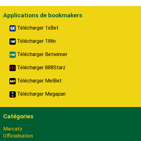
Applications de bookmakers
Télécharger 1xBet
Télécharger 1Win
Télécharger Betwinner
Télécharger 888Starz
Télécharger MelBet
Télécharger Megapari
Catégories
Mercato
Officialisation