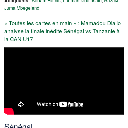
Attaquants
:
Sadam Hamis
,
Luqman Mbalasalu
,
Razaki
Juma Mbegelendi
« Toutes les cartes en main » : Mamadou Diallo
analyse la finale inédite Sénégal vs Tanzanie à
la CAN U17
Sénégal