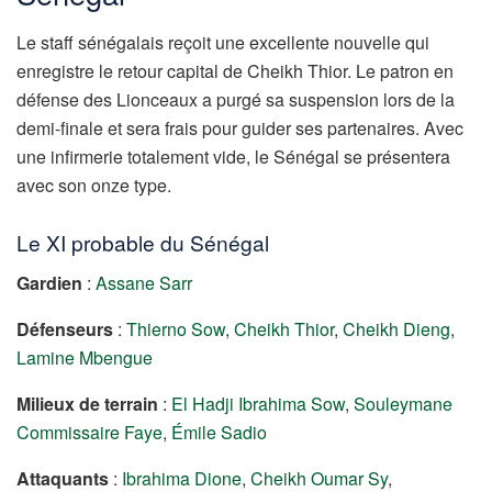
Le staff sénégalais reçoit une excellente nouvelle qui
enregistre le retour capital de Cheikh Thior. Le patron en
défense des Lionceaux a purgé sa suspension lors de la
demi-finale et sera frais pour guider ses partenaires. Avec
une infirmerie totalement vide, le Sénégal se présentera
avec son onze type.
Le XI probable du Sénégal
Gardien
:
Assane Sarr
Défenseurs
:
Thierno Sow
,
Cheikh Thior
,
Cheikh Dieng
,
Lamine Mbengue
Milieux de terrain
:
El Hadji Ibrahima Sow
,
Souleymane
Commissaire Faye
,
Émile Sadio
Attaquants
:
Ibrahima Dione
,
Cheikh Oumar Sy
,