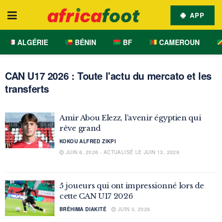
APP
ALGÉRIE
BÉNIN
BF
CAMEROUN
CAN U17 2026 : Toute l'actu du mercato et les
transferts
Amir Abou Elezz, l’avenir égyptien qui
rêve grand
KOKOU ALFRED ZIKPI
JUIN 6, 2026 - ACTUALISÉ LE JUIN 13, 2026
5 joueurs qui ont impressionné lors de
cette CAN U17 2026
BRÉHIMA DIAKITÉ
JUIN 3, 2026