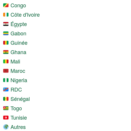
Congo
Côte d'Ivoire
Égypte
Gabon
Guinée
Ghana
Mali
Maroc
Nigeria
RDC
Sénégal
Togo
Tunisie
Autres