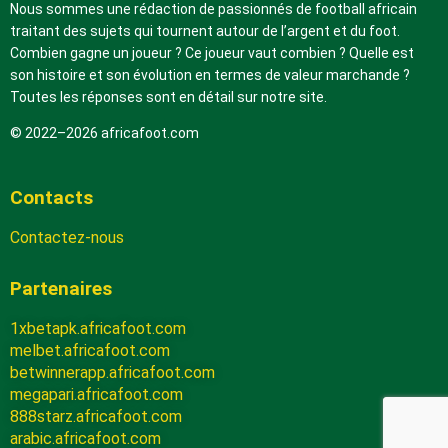
Nous sommes une rédaction de passionnés de football africain
traitant des sujets qui tournent autour de l’argent et du foot.
Combien gagne un joueur ? Ce joueur vaut combien ? Quelle est
son histoire et son évolution en termes de valeur marchande ?
Toutes les réponses sont en détail sur notre site.
© 2022–2026 africafoot.com
Contacts
Contactez-nous
Partenaires
1xbetapk.africafoot.com
melbet.africafoot.com
betwinnerapp.africafoot.com
megapari.africafoot.com
888starz.africafoot.com
arabic.africafoot.com