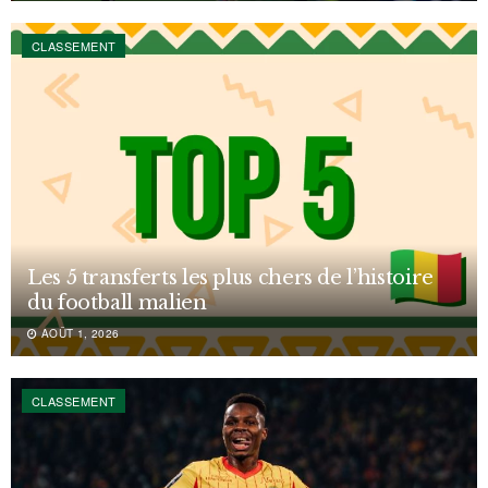
CLASSEMENT
Les 5 transferts les plus chers de l’histoire
du football malien
AOÛT 1, 2026
CLASSEMENT