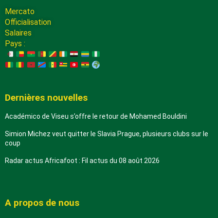
Mercato
Officialisation
Salaires
Pays :
Dernières nouvelles
Académico de Viseu s’offre le retour de Mohamed Bouldini
Simion Michez veut quitter le Slavia Prague, plusieurs clubs sur le
coup
Radar actus Africafoot : Fil actus du 08 août 2026
A propos de nous