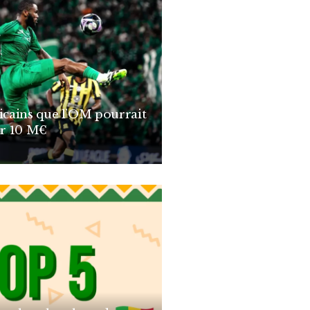
ricains que l’OM pourrait
r 10 M€