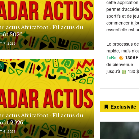
cette application 
permet d'accéder
sportifs et de j
commencer à jou
r actus Africafoot : Fil actus du
essentielle est 
oût 2026
Le processus de
 7, 2026
rapide, mais n’ou
1xBet
130AF
de bienvenue — 
S
jusqu'à
130 $
Exclusivité
r actus Africafoot : Fil actus du
oût 2026
 6, 2026