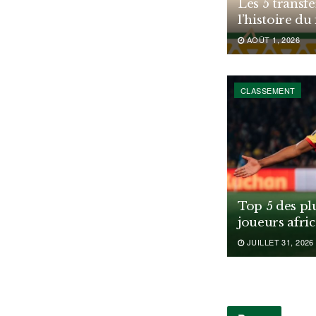
Les 5 transfe
l’histoire du
AOÛT 1, 2026
CLASSEMENT
Top 5 des pl
joueurs afri
JUILLET 31, 2026