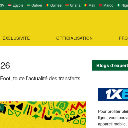
IV
Égypte
Gabon
Guinée
Ghana
Mali
Maroc
Nigé
EXCLUSIVITÉ
OFFICIALISATION
PRO
026
Blogs d’exper
ot, toute l’actualité des transferts
S
Pour profiter pl
ligne, vous pouv
appareil mobile.