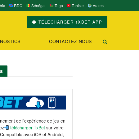
ria
RDC
Sénégal
Togo
Tunisie
Autres
TÉLÉCHARGER 1XBET APP
NOSTICS
CONTACTEZ-NOUS
ts
einement de l'expérience de jeu en
ez
télécharger 1xBet
sur votre
 Compatible avec iOS et Android,