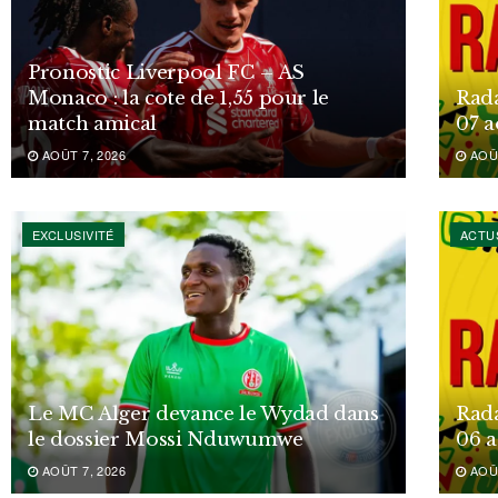
Pronostic Liverpool FC – AS
Monaco : la cote de 1,55 pour le
Rada
match amical
07 a
AOÛT 7, 2026
AOÛT
EXCLUSIVITÉ
ACTU
Le MC Alger devance le Wydad dans
Rada
le dossier Mossi Nduwumwe
06 a
AOÛT 7, 2026
AOÛT