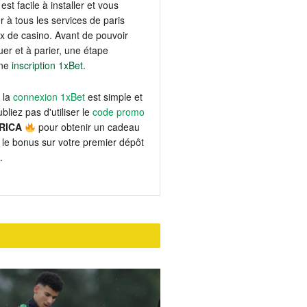
est facile à installer et vous
 à tous les services de paris
eux de casino. Avant de pouvoir
er et à parier, une étape
une
inscription 1xBet
.
 la
connexion 1xBet
est simple et
bliez pas d'utiliser le
code promo
RICA
pour obtenir un cadeau
le bonus sur votre premier dépôt
.