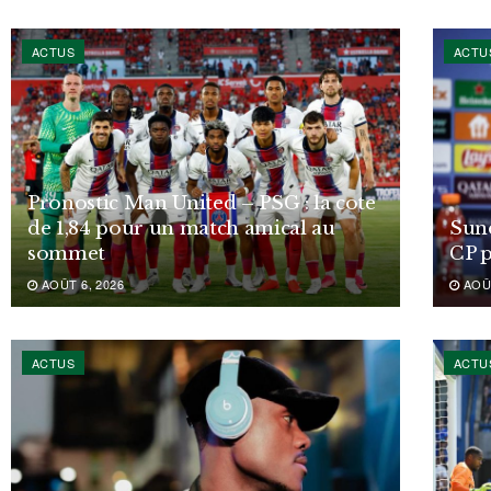
ACTUS
ACTU
Pronostic Man United – PSG : la cote
de 1,84 pour un match amical au
Sund
sommet
CP 
AOÛT 6, 2026
AOÛT
ACTUS
ACTU