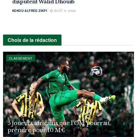
disputent Walid Dhouib
KOKOU ALFRED ZIKPI
AOÛT 9, 2026
Choix de la rédaction
CLASSEMENT
5 joueurs africains que l’OM pourrait
prendre pour 10 M€