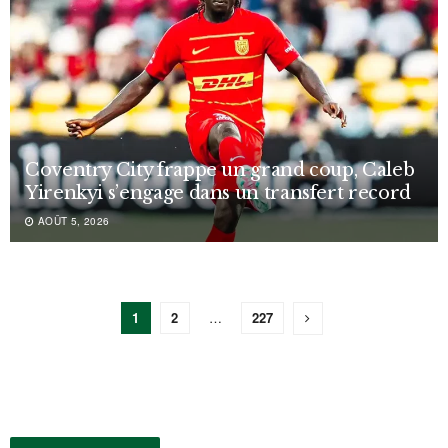
Coventry City frappe un grand coup, Caleb
Yirenkyi s’engage dans un transfert record
AOÛT 5, 2026
1
2
…
227