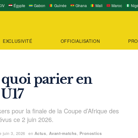
IV
Égypte
Gabon
Guinée
Ghana
Mali
Maroc
Nigé
EXCLUSIVITÉ
OFFICIALISATION
PRO
r quoi parier en
 U17
ers pour la finale de la Coupe d’Afrique des
vus ce 2 juin 2026.
e juin 3, 2026
en
Actus
,
Avant-matchs
,
Pronostics