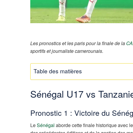
Les pronostics et les paris pour la finale de la
CA
sportifs et journaliste camerounais.
Table des matières
Sénégal U17 vs Tanzanie
Pronostic 1 : Victoire du Sénég
Le
Sénégal
aborde cette finale historique avec le 
des précédentes éditions et de la gestion des m