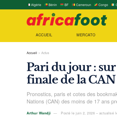
Algérie
Bénin
BF
Cameroun
Congo
C
ACCUEIL
MERCATO
Accueil
Actus
Pari du jour : su
finale de la CAN
Pronostics, paris et cotes des bookmak
Nations (CAN) des moins de 17 ans pré
Arthur Wandji
Posté le juin 2, 2026 – actualisé l