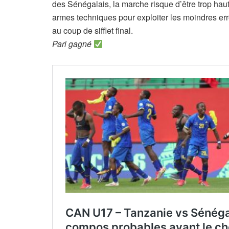
des Sénégalais, la marche risque d’être trop hau
armes techniques pour exploiter les moindres err
au coup de sifflet final.
Pari gagné