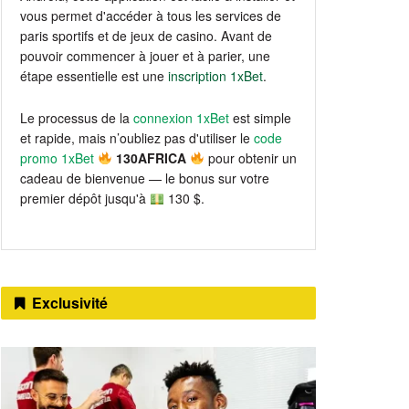
vous permet d'accéder à tous les services de
paris sportifs et de jeux de casino. Avant de
pouvoir commencer à jouer et à parier, une
étape essentielle est une
inscription 1xBet
.
Le processus de la
connexion 1xBet
est simple
et rapide, mais n’oubliez pas d'utiliser le
code
promo 1xBet
130AFRICA
pour obtenir un
cadeau de bienvenue — le bonus sur votre
premier dépôt jusqu'à
130 $.
Exclusivité