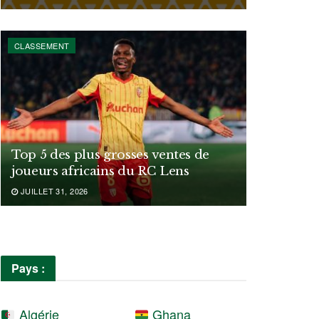
CLASSEMENT
Top 5 des plus grosses ventes de
joueurs africains du RC Lens
JUILLET 31, 2026
Pays :
Algérie
Ghana