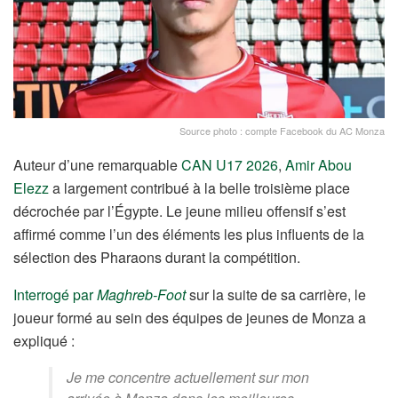
Source photo : compte Facebook du AC Monza
Auteur d’une remarquable
CAN U17 2026
,
Amir Abou
Elezz
a largement contribué à la belle troisième place
décrochée par l’Égypte. Le jeune milieu offensif s’est
affirmé comme l’un des éléments les plus influents de la
sélection des Pharaons durant la compétition.
Interrogé par
Maghreb-Foot
sur la suite de sa carrière, le
joueur formé au sein des équipes de jeunes de Monza a
expliqué :
Je me concentre actuellement sur mon