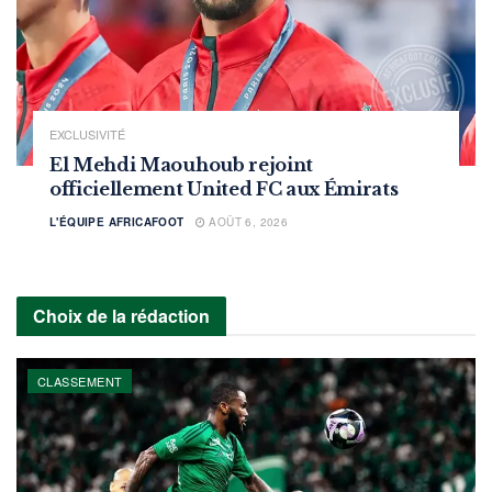
EXCLUSIVITÉ
El Mehdi Maouhoub rejoint
officiellement United FC aux Émirats
L'ÉQUIPE AFRICAFOOT
AOÛT 6, 2026
Choix de la rédaction
CLASSEMENT