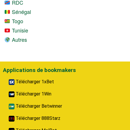
RDC
Sénégal
Togo
Tunisie
Autres
Applications de bookmakers
Télécharger 1xBet
Télécharger 1Win
Télécharger Betwinner
Télécharger 888Starz