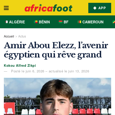
APP
ALGÉRIE
BÉNIN
BF
CAMEROUN
Accueil
Actus
Amir Abou Elezz, l’avenir
égyptien qui rêve grand
Kokou Alfred Zikpi
Posté le juin 6, 2026 – actualisé le juin 13, 2026