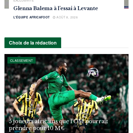
Glenna Balema à l’essai à Levante
L'ÉQUIPE AFRICAFOOT
AOÛT 8, 2026
Choix de la rédaction
CLASSEMENT
5 joueurs africains que l’OM pourrait
prendre pour 10 M€