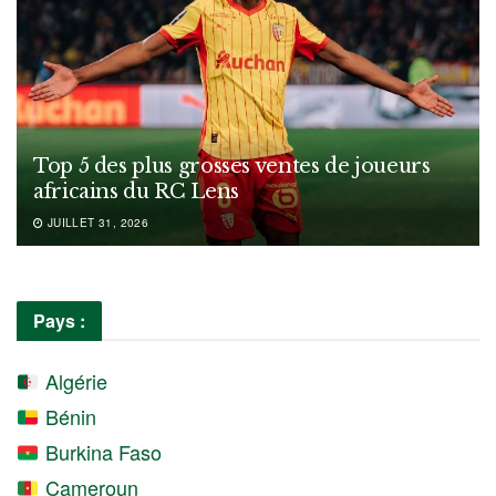
Top 5 des plus grosses ventes de joueurs
africains du RC Lens
JUILLET 31, 2026
Pays :
Algérie
Bénin
Burkina Faso
Cameroun