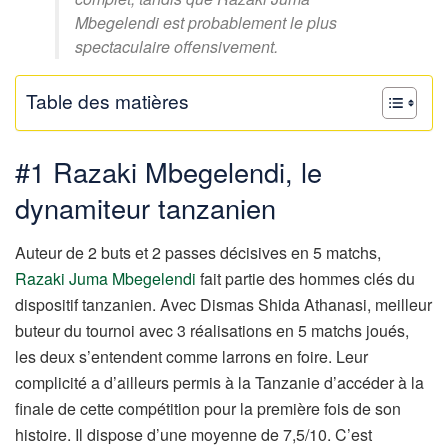
Mbegelendi est probablement le plus
spectaculaire offensivement.
Table des matières
#1 Razaki Mbegelendi, le
dynamiteur tanzanien
Auteur de 2 buts et 2 passes décisives en 5 matchs,
Razaki Juma Mbegelendi
fait partie des hommes clés du
dispositif tanzanien. Avec Dismas Shida Athanasi, meilleur
buteur du tournoi avec 3 réalisations en 5 matchs joués,
les deux s’entendent comme larrons en foire. Leur
complicité a d’ailleurs permis à la Tanzanie d’accéder à la
finale de cette compétition pour la première fois de son
histoire. Il dispose d’une moyenne de 7,5/10. C’est