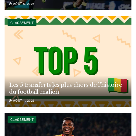
AOÛT 5, 2026
CLASSEMENT
Les 5 transferts les plus chers de l’histoire
du football malien
AOÛT 1, 2026
CLASSEMENT