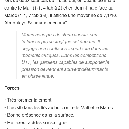
lors de deux séances de tirs au but, en quarts de finale
contre le Mali (1-1, 4 tab à 2) et en demi-finale face au
Maroc (1-1, 7 tab à 6). Il affiche une moyenne de 7,1/10.
Abdoulaye Soumano reconnaît :
Même avec peu de clean sheets, son
influence psychologique est énorme. Il
dégage une confiance importante dans les
moments critiques. Dans les compétitions
U17, les gardiens capables de supporter la
pression deviennent souvent déterminants
en phase finale.
Forces
• Très fort mentalement.
• Décisif dans les tirs au but contre le Mali et le Maroc.
• Bonne présence dans la surface.
• Réflexes rapides sur sa ligne.