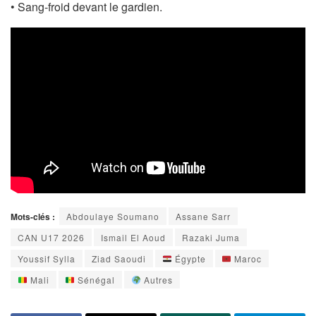
• Sang-froid devant le gardien.
Mots-clés :
Abdoulaye Soumano
Assane Sarr
CAN U17 2026
Ismail El Aoud
Razaki Juma
Youssif Sylla
Ziad Saoudi
Égypte
Maroc
Mali
Sénégal
Autres