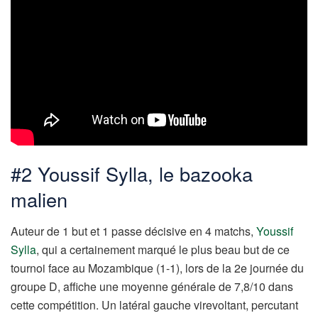
#2 Youssif Sylla, le bazooka
malien
Auteur de 1 but et 1 passe décisive en 4 matchs,
Youssif
Sylla
, qui a certainement marqué le plus beau but de ce
tournoi face au Mozambique (1-1), lors de la 2e journée du
groupe D, affiche une moyenne générale de 7,8/10 dans
cette compétition. Un latéral gauche virevoltant, percutant