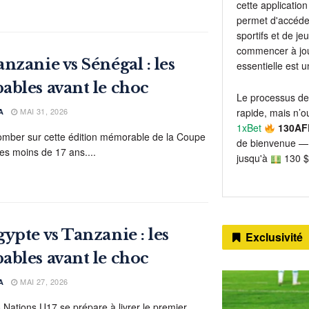
cette application 
permet d'accéder
sportifs et de j
commencer à jou
nzanie vs Sénégal : les
essentielle est 
bles avant le choc
Le processus de
MAI 31, 2026
rapide, mais n’ou
A
1xBet
130AF
tomber sur cette édition mémorable de la Coupe
de bienvenue — 
es moins de 17 ans....
jusqu'à
130 $
ypte vs Tanzanie : les
Exclusivité
bles avant le choc
MAI 27, 2026
A
 Nations U17 se prépare à livrer le premier