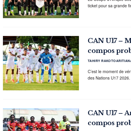
ticket pour sa grande fi
CAN U17 – Ma
compos proba
TAHIRY RAKOTOARITIAN
C’est le moment de vér
des Nations U17 2026. 
CAN U17 – An
compos proba