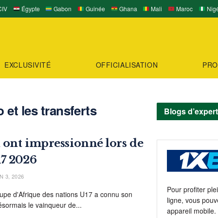
IV
Égypte
Gabon
Guinée
Ghana
Mali
Maroc
Nigé
EXCLUSIVITÉ
OFFICIALISATION
PRO
 et les transferts
Blogs d’exper
i ont impressionné lors de
17 2026
N 3, 2026
Pour profiter pl
oupe d'Afrique des nations U17 a connu son
ligne, vous pouv
ésormais le vainqueur de...
appareil mobile.