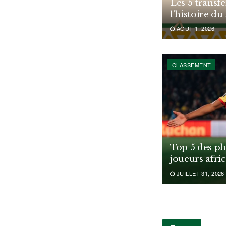
Les 5 transfe
l’histoire du
AOÛT 1, 2026
CLASSEMENT
Top 5 des pl
joueurs afri
JUILLET 31, 2026