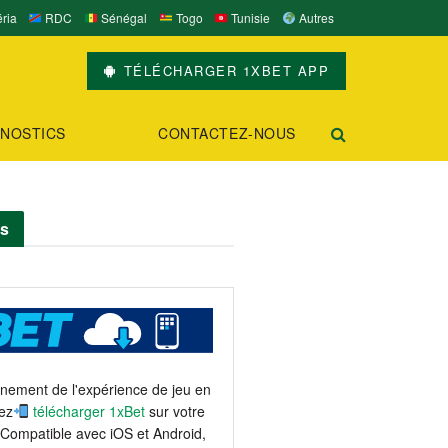
ria
RDC
Sénégal
Togo
Tunisie
Autres
TÉLÉCHARGER 1XBET APP
NOSTICS
CONTACTEZ-NOUS
ts
einement de l'expérience de jeu en
ez
télécharger 1xBet
sur votre
 Compatible avec iOS et Android,