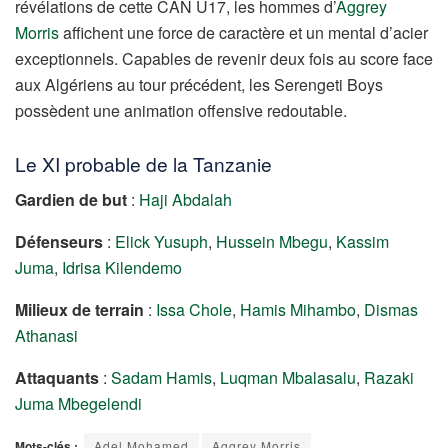
révélations de cette CAN U17, les hommes d’
Aggrey
Morris
affichent une force de caractère et un mental d’acier
exceptionnels. Capables de revenir deux fois au score face
aux Algériens au tour précédent, les Serengeti Boys
possèdent une animation offensive redoutable.
Le XI probable de la Tanzanie
Gardien de but
:
Haji Abdalah
Défenseurs
:
Elick Yusuph
,
Hussein Mbegu
,
Kassim
Juma
,
Idrisa Kilendemo
Milieux de terrain
:
Issa Chole
,
Hamis Mihambo
,
Dismas
Athanasi
Attaquants
:
Sadam Hamis
,
Luqman Mbalasalu
,
Razaki
Juma Mbegelendi
Mots-clés :
Adel Mohamed
Aggrey Morris