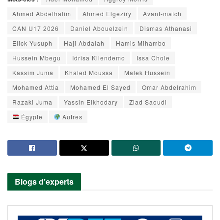
Ahmed Abdelhalim
Ahmed Elgeziry
Avant-match
CAN U17 2026
Daniel Abouelzein
Dismas Athanasi
Elick Yusuph
Haji Abdalah
Hamis Mihambo
Hussein Mbegu
Idrisa Kilendemo
Issa Chole
Kassim Juma
Khaled Moussa
Malek Hussein
Mohamed Attia
Mohamed El Sayed
Omar Abdelrahim
Razaki Juma
Yassin Elkhodary
Ziad Saoudi
Égypte
Autres
Blogs d’experts