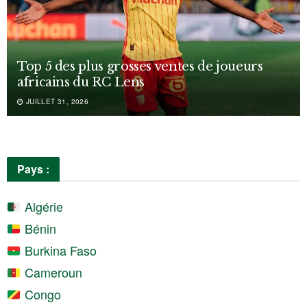
Top 5 des plus grosses ventes de joueurs
africains du RC Lens
JUILLET 31, 2026
Pays :
Algérie
Bénin
Burkina Faso
Cameroun
Congo