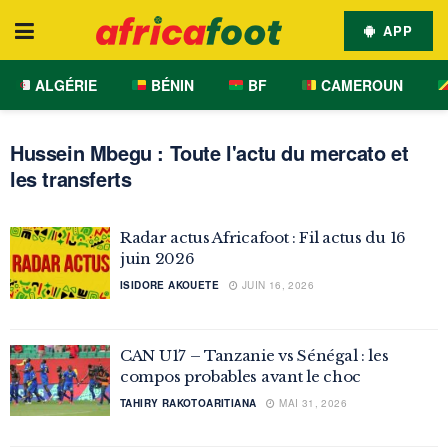
APP
ALGÉRIE
BÉNIN
BF
CAMEROUN
Hussein Mbegu : Toute l'actu du mercato et
les transferts
Radar actus Africafoot : Fil actus du 16
juin 2026
ISIDORE AKOUETE
JUIN 16, 2026
CAN U17 – Tanzanie vs Sénégal : les
compos probables avant le choc
TAHIRY RAKOTOARITIANA
MAI 31, 2026