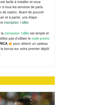
est facile à installer et vous
 à tous les services de paris
eux de casino. Avant de pouvoir
er et à parier, une étape
une
inscription 1xBet
.
 la
connexion 1xBet
est simple et
bliez pas d'utiliser le
code promo
RICA
pour obtenir un cadeau
le bonus sur votre premier dépôt
.