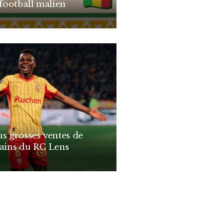
 football malien
us grosses ventes de
cains du RC Lens