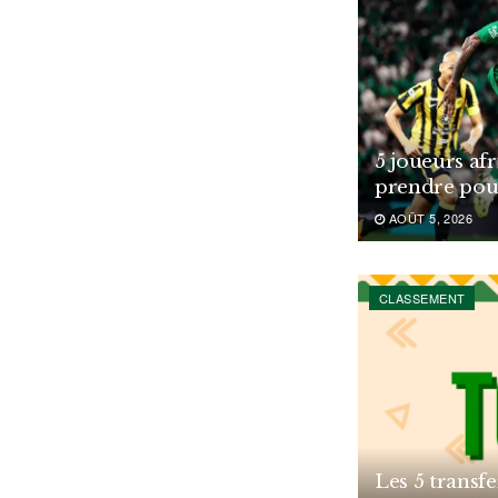
5 joueurs af
prendre pou
AOÛT 5, 2026
CLASSEMENT
Les 5 transfe