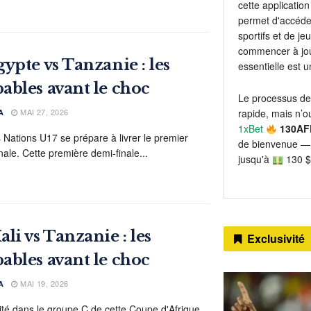
cette application 
permet d'accéder
sportifs et de j
commencer à jou
ypte vs Tanzanie : les
essentielle est 
bles avant le choc
Le processus de
MAI 27, 2026
rapide, mais n’ou
A
1xBet
130AF
 Nations U17 se prépare à livrer le premier
de bienvenue — 
nale. Cette première demi-finale...
jusqu'à
130 $
li vs Tanzanie : les
Exclusivité
bles avant le choc
MAI 19, 2026
A
ité dans le groupe C de cette Coupe d'Afrique