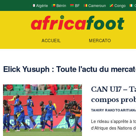
Algérie
Bénin
BF
Cameroun
Congo
C
ACCUEIL
MERCATO
Elick Yusuph : Toute l'actu du mercato
CAN U17 – Ta
compos proba
TAHIRY RAKOTOARITIAN
Le rideau s’apprête à 
d'Afrique des Nations d