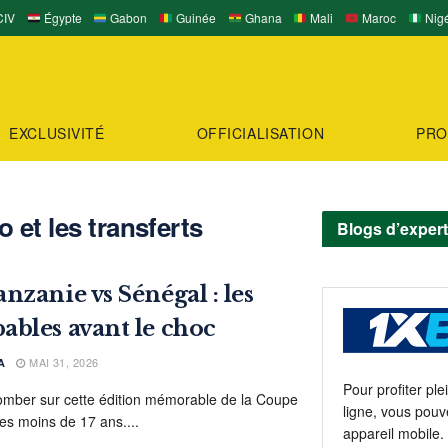
IV
Égypte
Gabon
Guinée
Ghana
Mali
Maroc
Nigé
EXCLUSIVITÉ
OFFICIALISATION
PRO
 et les transferts
Blogs d’exper
nzanie vs Sénégal : les
bles avant le choc
MAI 31, 2026
A
Pour profiter pl
tomber sur cette édition mémorable de la Coupe
ligne, vous pouv
es moins de 17 ans....
appareil mobile.