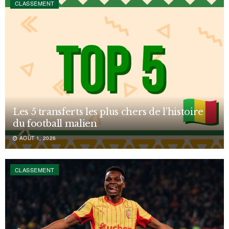
CLASSEMENT
Les 5 transferts les plus chers de l’histoire
du football malien
AOÛT 1, 2026
CLASSEMENT