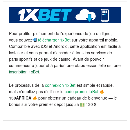
Pour profiter pleinement de l'expérience de jeu en ligne,
vous pouvez
télécharger 1xBet
sur votre appareil mobile.
Compatible avec iOS et Android, cette application est facile à
installer et vous permet d'accéder à tous les services de
paris sportifs et de jeux de casino. Avant de pouvoir
commencer à jouer et à parier, une étape essentielle est une
inscription 1xBet
.
Le processus de la
connexion 1xBet
est simple et rapide,
mais n’oubliez pas d'utiliser le
code promo 1xBet
130AFRICA
pour obtenir un cadeau de bienvenue — le
bonus sur votre premier dépôt jusqu'à
130 $.