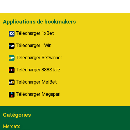
Applications de bookmakers
Télécharger 1xBet
Télécharger 1Win
Télécharger Betwinner
Télécharger 888Starz
Télécharger MelBet
Télécharger Megapari
Catégories
Mercato