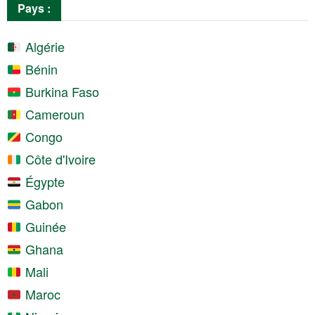
Pays :
Algérie
Bénin
Burkina Faso
Cameroun
Congo
Côte d'Ivoire
Égypte
Gabon
Guinée
Ghana
Mali
Maroc