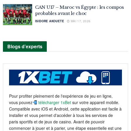
CAN U17 – Maroc vs Égypte : les compos
probables avant le choc
ISIDORE AKOUETE
MAI 17, 2026
Blogs d’experts
Pour profiter pleinement de l'expérience de jeu en ligne,
vous pouvez
télécharger 1xBet
sur votre appareil mobile.
Compatible avec iOS et Android, cette application est facile à
installer et vous permet d'accéder à tous les services de
paris sportifs et de jeux de casino. Avant de pouvoir
commencer à jouer et à parier, une étape essentielle est une