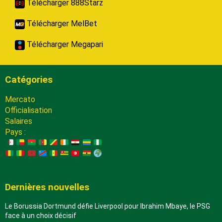
Télécharger 888Starz
Télécharger MelBet
Télécharger Megapari
Catégories
Mercato
Officialisation
Salaires
Pays :
Dernières nouvelles
Le Borussia Dortmund défie Liverpool pour Ibrahim Mbaye, le PSG
face à un choix décisif