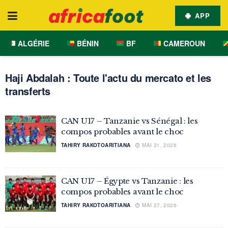
APP
ALGÉRIE
BÉNIN
BF
CAMEROUN
Haji Abdalah : Toute l'actu du mercato et les
transferts
CAN U17 – Tanzanie vs Sénégal : les
compos probables avant le choc
TAHIRY RAKOTOARITIANA
MAI 31, 2026
CAN U17 – Égypte vs Tanzanie : les
compos probables avant le choc
TAHIRY RAKOTOARITIANA
MAI 27, 2026