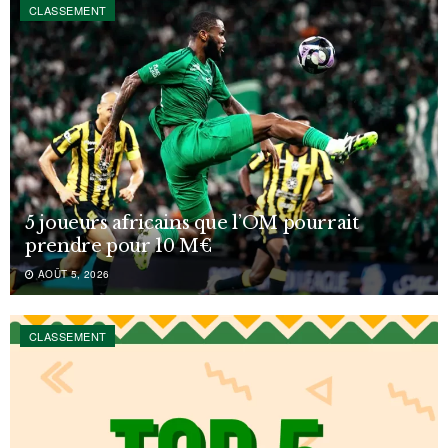
CLASSEMENT
5 joueurs africains que l’OM pourrait
prendre pour 10 M€
AOÛT 5, 2026
CLASSEMENT