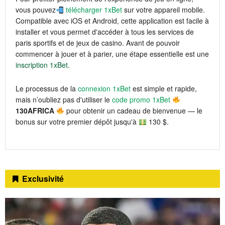
vous pouvez
télécharger 1xBet
sur votre appareil mobile.
Compatible avec iOS et Android, cette application est facile à
installer et vous permet d'accéder à tous les services de
paris sportifs et de jeux de casino. Avant de pouvoir
commencer à jouer et à parier, une étape essentielle est une
inscription 1xBet
.
Le processus de la
connexion 1xBet
est simple et rapide,
mais n’oubliez pas d'utiliser le
code promo 1xBet
130AFRICA
pour obtenir un cadeau de bienvenue — le
bonus sur votre premier dépôt jusqu'à
130 $.
Exclusivité