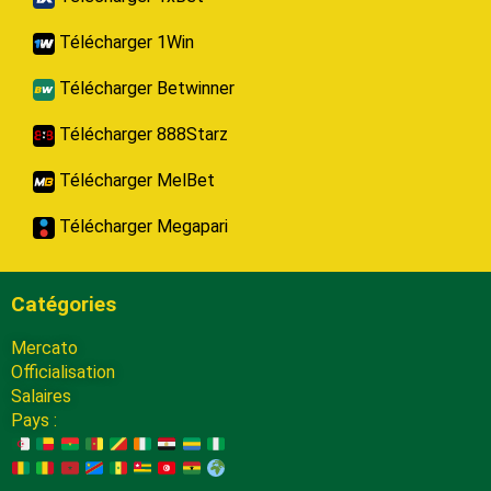
Télécharger 1Win
Télécharger Betwinner
Télécharger 888Starz
Télécharger MelBet
Télécharger Megapari
Catégories
Mercato
Officialisation
Salaires
Pays :