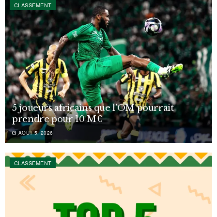
CLASSEMENT
5 joueurs africains que l’OM pourrait
prendre pour 10 M€
AOÛT 5, 2026
CLASSEMENT