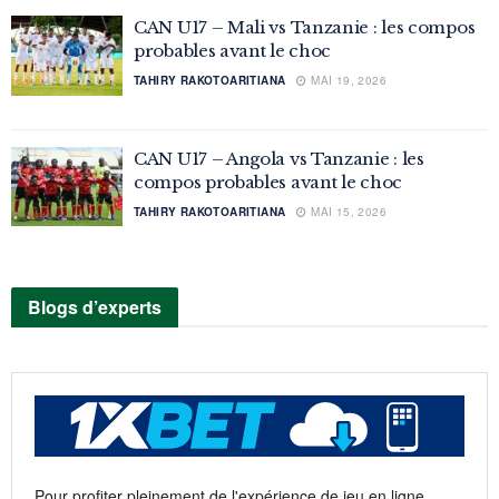
CAN U17 – Mali vs Tanzanie : les compos
probables avant le choc
TAHIRY RAKOTOARITIANA
MAI 19, 2026
CAN U17 – Angola vs Tanzanie : les
compos probables avant le choc
TAHIRY RAKOTOARITIANA
MAI 15, 2026
Blogs d’experts
Pour profiter pleinement de l'expérience de jeu en ligne,