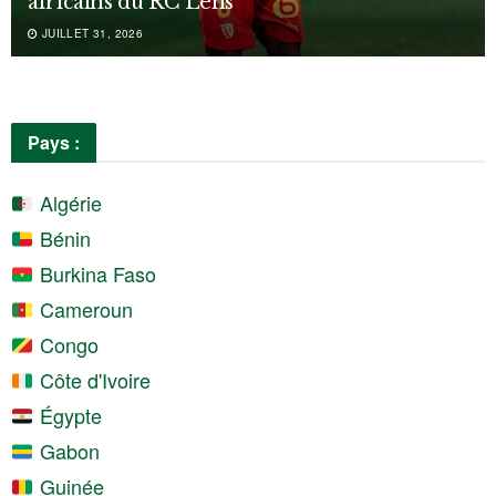
africains du RC Lens
JUILLET 31, 2026
Pays :
Algérie
Bénin
Burkina Faso
Cameroun
Congo
Côte d'Ivoire
Égypte
Gabon
Guinée