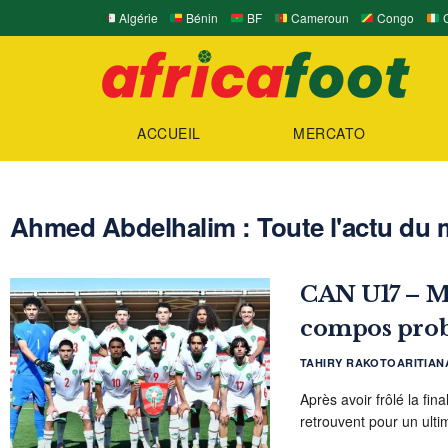
Algérie
Bénin
BF
Cameroun
Congo
C
ACCUEIL
MERCATO
Ahmed Abdelhalim : Toute l'actu du m
CAN U17 – Ma
compos proba
TAHIRY RAKOTOARITIAN
Après avoir frôlé la fin
retrouvent pour un ulti