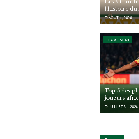
Les 5 transfe
l’histoire du
AOÛT 1, 2026
CLASSEMENT
Top 5 des pl
joueurs afri
JUILLET 31, 2026