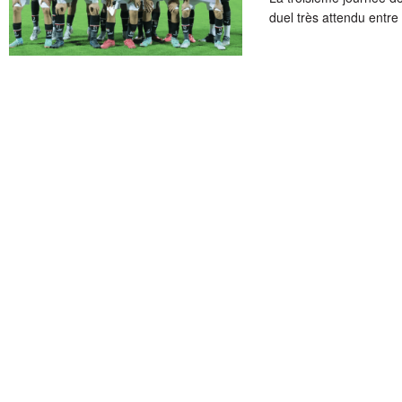
duel très attendu entre 