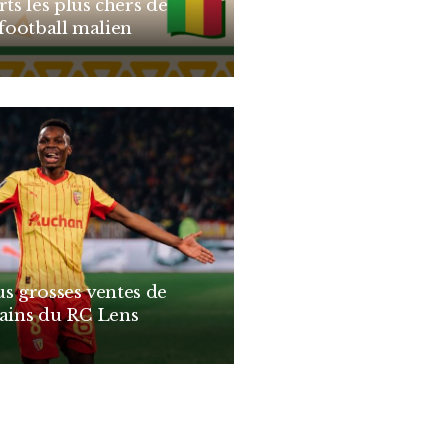
rts les plus chers de
 football malien
us grosses ventes de
cains du RC Lens