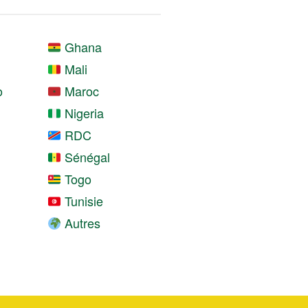
Ghana
Mali
o
Maroc
Nigeria
RDC
Sénégal
Togo
Tunisie
Autres