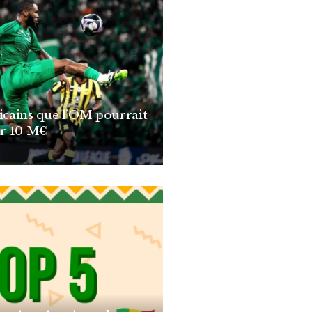
ricains que l’OM pourrait
r 10 M€