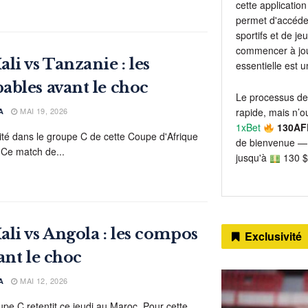
cette application 
permet d'accéder
sportifs et de j
commencer à jou
li vs Tanzanie : les
essentielle est 
bles avant le choc
Le processus de
MAI 19, 2026
rapide, mais n’ou
A
1xBet
130AF
ité dans le groupe C de cette Coupe d'Afrique
de bienvenue — 
Ce match de...
jusqu'à
130 $
li vs Angola : les compos
Exclusivité
ant le choc
MAI 12, 2026
A
pe C retentit ce jeudi au Maroc. Pour cette