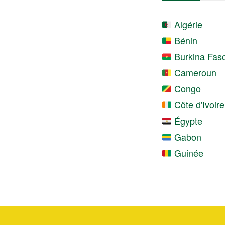
Algérie
Bénin
Burkina Fas
Cameroun
Congo
Côte d'Ivoire
Égypte
Gabon
Guinée