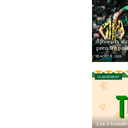
5 joueurs af
prendre pou
AOÛT 5, 2026
CLASSEMENT
Les 5 transfe