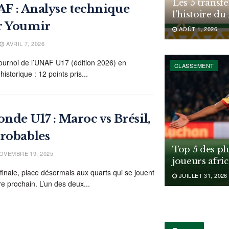
Les 5 transfe
NAF : Analyse technique
l’histoire du
r Youmir
AOÛT 1, 2026
AVRIL 7, 2026
tournoi de l’UNAF U17 (édition 2026) en
CLASSEMENT
historique : 12 points pris...
de U17 : Maroc vs Brésil,
robables
Top 5 des pl
VEMBRE 19, 2025
joueurs afri
finale, place désormais aux quarts qui se jouent
JUILLET 31, 2026
e prochain. L’un des deux...