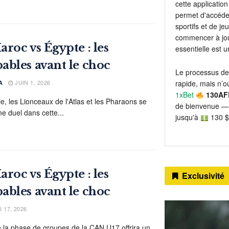
cette application 
permet d'accéder
sportifs et de j
commencer à jou
roc vs Égypte : les
essentielle est 
bles avant le choc
Le processus de
JUIN 1, 2026
rapide, mais n’ou
A
1xBet
130AF
ale, les Lionceaux de l'Atlas et les Pharaons se
de bienvenue — 
me duel dans cette...
jusqu'à
130 $
roc vs Égypte : les
Exclusivité
bles avant le choc
 17, 2026
e la phase de groupes de la CAN U17 offrira un