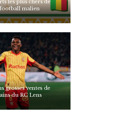
rts les plus chers de
 football malien
us grosses ventes de
cains du RC Lens