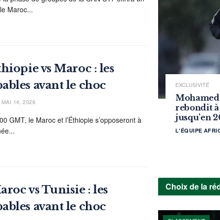
le Maroc...
hiopie vs Maroc : les
bles avant le choc
EXCLUSIVITÉ
Mohamed 
MAI 14, 2026
rebondit à
jusqu’en 
00 GMT, le Maroc et l’Éthiopie s’opposeront à
née...
L'ÉQUIPE AFR
Choix de la ré
roc vs Tunisie : les
bles avant le choc