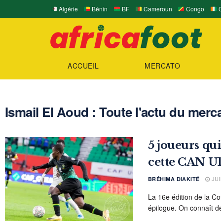
Algérie
Bénin
BF
Cameroun
Congo
C
ACCUEIL
MERCATO
Ismail El Aoud : Toute l'actu du merca
5 joueurs qu
cette CAN U
JUI
BRÉHIMA DIAKITÉ
La 16e édition de la C
épilogue. On connaît d