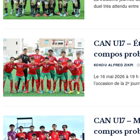
duel très attendu entre 
CAN U17 – Ét
compos proba
KOKOU ALFRED ZIKPI
Le 16 mai 2026 à 19 h 
l’occasion de la 2ᵉ jour
CAN U17 – Ma
compos proba