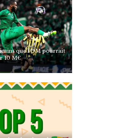
ricains que l’OM pourrait
r 10 M€