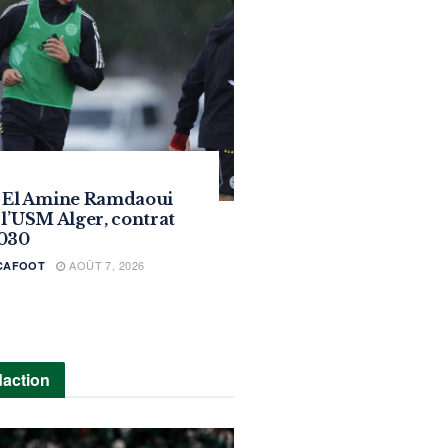
El Amine Ramdaoui
 l’USM Alger, contrat
2030
AOÛT 7, 2026
ICAFOOT
daction