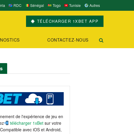
ria
RDC
Sénégal
Togo
Tunisie
Autres
TÉLÉCHARGER 1XBET APP
NOSTICS
CONTACTEZ-NOUS
ts
einement de l'expérience de jeu en
ez
télécharger 1xBet
sur votre
 Compatible avec iOS et Android,