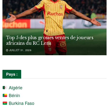
Top 5 des plus grosses ventes de joueurs
africains du RC Lens
JUILLET 31, 2026
Pays :
Algérie
Bénin
Burkina Faso