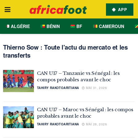
APP
ALGÉRIE
BÉNIN
BF
CAMEROUN
Thierno Sow : Toute l'actu du mercato et les
transferts
CAN U17 – Tanzanie vs Sénégal : les
compos probables avant le choc
TAHIRY RAKOTOARITIANA
MAI 31, 2026
CAN U17 – Maroc vs Sénégal : les compos
probables avant le choc
TAHIRY RAKOTOARITIANA
MAI 28, 2026