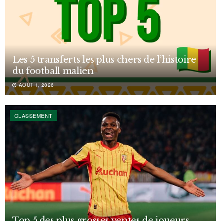
Les 5 transferts les plus chers de l’histoire
du football malien
AOÛT 1, 2026
CLASSEMENT
Top 5 des plus grosses ventes de joueurs