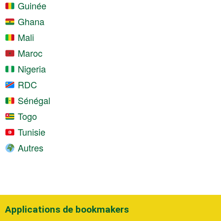
Guinée
Ghana
Mali
Maroc
Nigeria
RDC
Sénégal
Togo
Tunisie
Autres
Applications de bookmakers