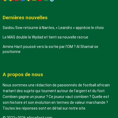
Dernières nouvelles
Saïdou Sow retourne à Nantes, « Leandro » apprécie le choix
Le MAS double le Wydad et tient sa nouvelle recrue
Amine Harit poussé vers la sortie par l’OM ? Al Shamal se
positionne
A propos de nous
Nous sommes une rédaction de passionnés de football africain
traitant des sujets qui tournent autour de l’argent et du foot.
Combien gagne un joueur ? Ce joueur vaut combien ? Quelle est
son histoire et son évolution en termes de valeur marchande ?
Toutes les réponses sont en détail sur notre site.
© 2022–2026 africafoot.com