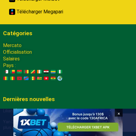
Télécharger Megapari
Catégories
Mercato
Officialisation
Salaires
Pays :
Dernières nouvelles
Lilian Brassier dans le viseur de Bologne
×
Yan Diomande : joueur ivoirien le plus cher de tous les temps et la
plus grosse vente de l’histoire de Leipzig