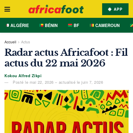
APP
ALGÉRIE
BÉNIN
BF
CAMEROUN
Accueil
Actus
Radar actus Africafoot : Fil
actus du 22 mai 2026
Kokou Alfred Zikpi
Posté le mai 22, 2026 – actualisé le juin 7, 2026