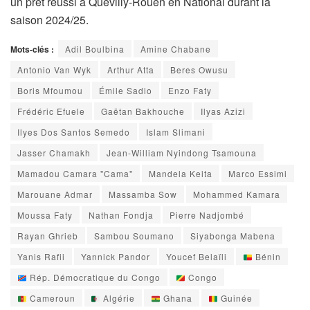
un prêt réussi à Quevilly-Rouen en National durant la
saison 2024/25.
Mots-clés :
Adil Boulbina
Amine Chabane
Antonio Van Wyk
Arthur Atta
Beres Owusu
Boris Mfoumou
Émile Sadio
Enzo Faty
Frédéric Efuele
Gaëtan Bakhouche
Ilyas Azizi
Ilyes Dos Santos Semedo
Islam Slimani
Jasser Chamakh
Jean-William Nyindong Tsamouna
Mamadou Camara "Cama"
Mandela Keita
Marco Essimi
Marouane Admar
Massamba Sow
Mohammed Kamara
Moussa Faty
Nathan Fondja
Pierre Nadjombé
Rayan Ghrieb
Sambou Soumano
Siyabonga Mabena
Yanis Rafii
Yannick Pandor
Youcef Belaïli
Bénin
Rép. Démocratique du Congo
Congo
Cameroun
Algérie
Ghana
Guinée