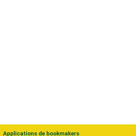
Applications de bookmakers