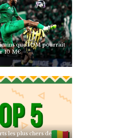
ricains que l’OM pourrait
r 10 M€
rts les plus chers de