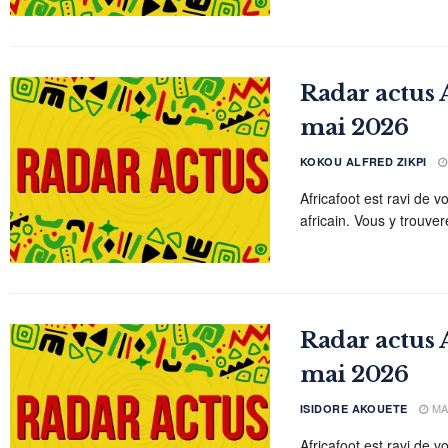
Radar actus A
mai 2026
KOKOU ALFRED ZIKPI
Africafoot est ravi de v
africain. Vous y trouvere
Radar actus A
mai 2026
MAI
ISIDORE AKOUETE
Africafoot est ravi de v