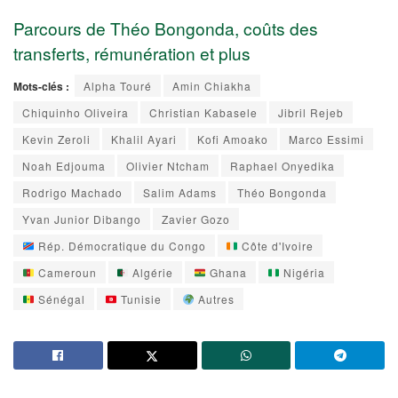
Parcours de Théo Bongonda, coûts des
transferts, rémunération et plus
Mots-clés :
Alpha Touré
Amin Chiakha
Chiquinho Oliveira
Christian Kabasele
Jibril Rejeb
Kevin Zeroli
Khalil Ayari
Kofi Amoako
Marco Essimi
Noah Edjouma
Olivier Ntcham
Raphael Onyedika
Rodrigo Machado
Salim Adams
Théo Bongonda
Yvan Junior Dibango
Zavier Gozo
Rép. Démocratique du Congo
Côte d'Ivoire
Cameroun
Algérie
Ghana
Nigéria
Sénégal
Tunisie
Autres