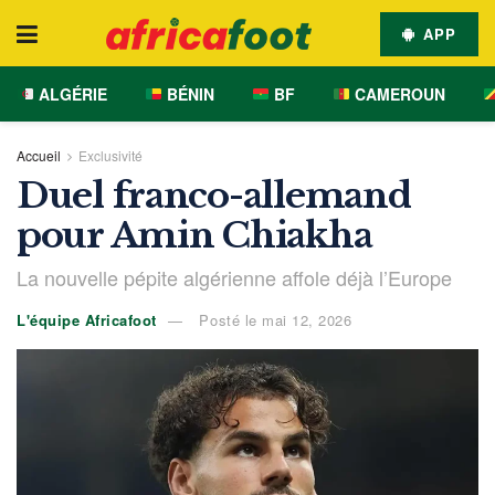
APP
ALGÉRIE
BÉNIN
BF
CAMEROUN
Accueil
Exclusivité
Duel franco-allemand
pour Amin Chiakha
La nouvelle pépite algérienne affole déjà l’Europe
L'équipe Africafoot
Posté le mai 12, 2026