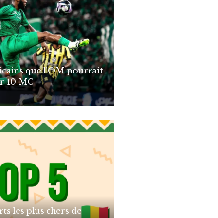
ricains que l’OM pourrait
r 10 M€
rts les plus chers de