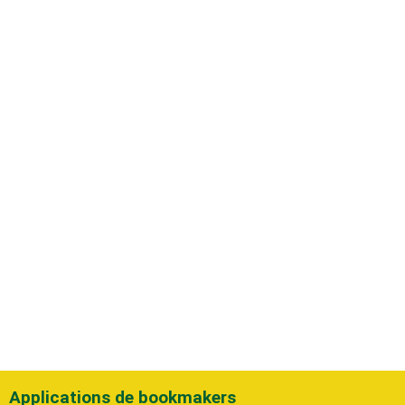
Applications de bookmakers