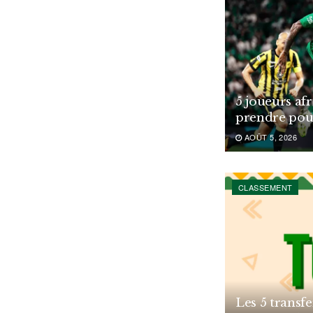
5 joueurs af
prendre pou
AOÛT 5, 2026
CLASSEMENT
Les 5 transfe