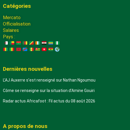
Catégories
Mercato
Officialisation
Salaires
Pays :
Dernières nouvelles
L’AJ Auxerre s’est renseigné sur Nathan Ngoumou
Côme se renseigne sur la situation d’Amine Gouiri
Radar actus Africafoot : Fil actus du 08 août 2026
A propos de nous