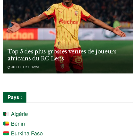
Top 5 des plus grosses ventes de joueurs
africains du RC Lens
JUILLET 31, 2026
Pays :
Algérie
Bénin
Burkina Faso