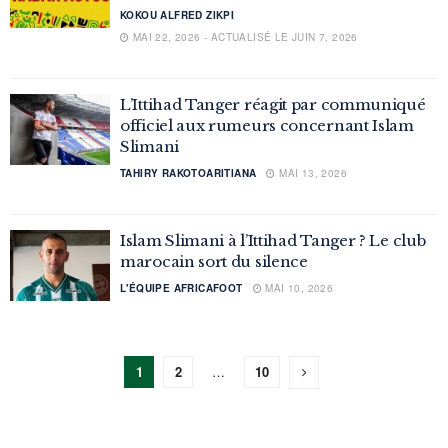
KOKOU ALFRED ZIKPI
MAI 22, 2026 - ACTUALISÉ LE JUIN 7, 2026
L’Ittihad Tanger réagit par communiqué
officiel aux rumeurs concernant Islam
Slimani
TAHIRY RAKOTOARITIANA
MAI 13, 2026
Islam Slimani à l’Ittihad Tanger ? Le club
marocain sort du silence
L'ÉQUIPE AFRICAFOOT
MAI 10, 2026
1
2
…
10