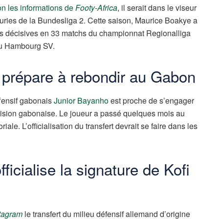
n les informations de
Footy-Africa
, il serait dans le viseur
curies de la Bundesliga 2. Cette saison, Maurice Boakye a
es décisives en 33 matchs du championnat Regionalliga
 du Hambourg SV.
 prépare à rebondir au Gabon
offensif gabonais
Junior Bayanho
est proche de s’engager
ision gabonaise. Le joueur a passé quelques mois au
e. L’officialisation du transfert devrait se faire dans les
icialise la signature de Kofi
tagram
le transfert du milieu défensif allemand d’origine