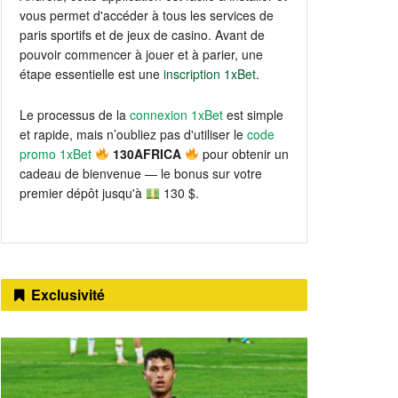
vous permet d'accéder à tous les services de
paris sportifs et de jeux de casino. Avant de
pouvoir commencer à jouer et à parier, une
étape essentielle est une
inscription 1xBet
.
Le processus de la
connexion 1xBet
est simple
et rapide, mais n’oubliez pas d'utiliser le
code
promo 1xBet
130AFRICA
pour obtenir un
cadeau de bienvenue — le bonus sur votre
premier dépôt jusqu'à
130 $.
Exclusivité