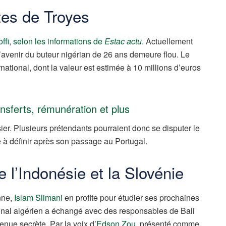
ttes de Troyes
ffi
,
selon les informations de
Estac actu
. Actuellement
l’avenir du buteur nigérian de 26 ans demeure flou. Le
ernational, dont la valeur est estimée à 10 millions d’euros
nsferts, rémunération et plus
ier. Plusieurs prétendants pourraient donc se disputer le
ste à définir après son passage au Portugal.
e l’Indonésie et la Slovénie
nne,
Islam Slimani
en profite pour étudier ses prochaines
tional algérien a échangé avec des responsables de Bali
enue secrète. Par la voix d’
Edson Zou
, présenté comme