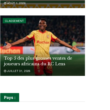
AOÛT 1, 2026
CLASSEMENT
Top 5 des plus grosses ventes de
joueurs africains du RC Lens
JUILLET 31, 2026
Pays :