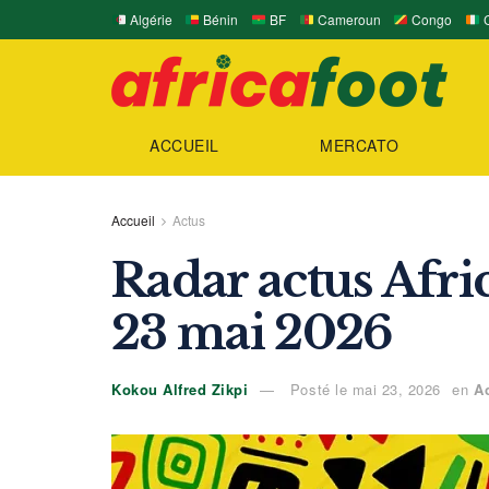
Algérie
Bénin
BF
Cameroun
Congo
C
ACCUEIL
MERCATO
Accueil
Actus
Radar actus Afric
23 mai 2026
Kokou Alfred Zikpi
Posté le mai 23, 2026
en
A