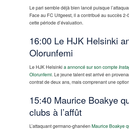
Le pari semble déjà bien lancé puisque l’attaquan
Face au FC Uitgeest, il a contribué au succès 2-
cette période d’évaluation.
16:00 Le HJK Helsinki an
Olorunfemi
Le HJK Helsinki
a annoncé sur son compte
Inst
Olorunfemi
. Le jeune talent est arrivé en prove
contrat de deux ans, mais comprenant une option
15:40 Maurice Boakye qu
clubs à l’affût
L’attaquant germano-ghanéen
Maurice Boakye
q