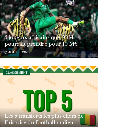
5 joueurs africains que l’OM
pourrait prendre pour 10 M€
AOÛT 5, 2026
CLASSEMENT
Les 5 transferts les plus chers de
l’histoire du football malien