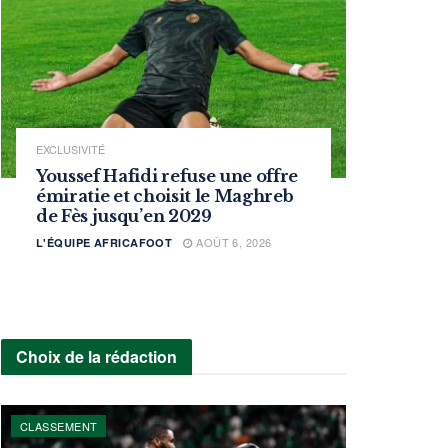
EXCLUSIVITÉ
Youssef Hafidi refuse une offre
émiratie et choisit le Maghreb
de Fès jusqu’en 2029
AOÛT 6, 2026
L'ÉQUIPE AFRICAFOOT
Choix de la rédaction
CLASSEMENT