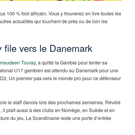
ctus 100 % foot africain. Vous y trouverez en live toutes les
 autres actualités qui touchent de près ou de loin les
file vers le Danemark
msudeen Touray
, a quitté la Gambie pour tenter sa
rnational U17 gambien est attendu au Danemark pour une
 D2. Un premier pas vers le monde pro pour ce défenseur
re le staff danois lors des prochaines semaines. Révélé
 il plaît aussi à des clubs en Norvège, en Suède et en
cture du jeu. La Scandinavie reste une porte d’entrée