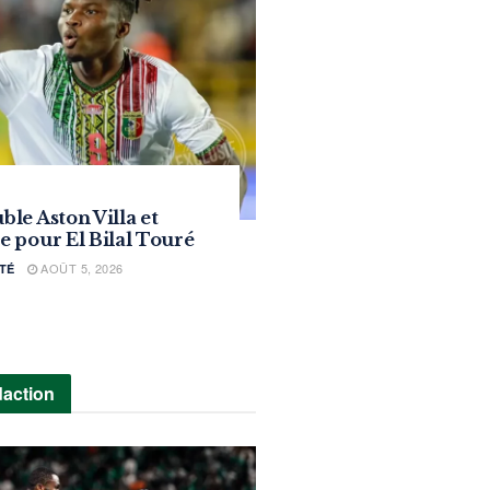
le Aston Villa et
 pour El Bilal Touré
AOÛT 5, 2026
TÉ
daction