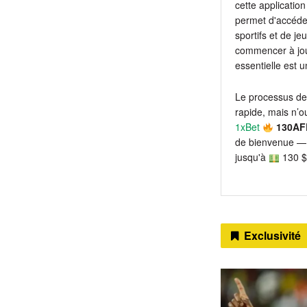
cette application 
permet d'accéder
sportifs et de j
commencer à jou
essentielle est 
Le processus de
rapide, mais n’ou
1xBet
130AF
de bienvenue — 
jusqu'à
130 $
Exclusivité