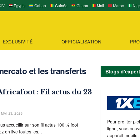
IV
Égypte
Gabon
Guinée
Ghana
Mali
Maroc
Nigé
EXCLUSIVITÉ
OFFICIALISATION
PRO
ercato et les transferts
Blogs d’exper
fricafoot : Fil actus du 23
MAI 23, 2026
Pour profiter pl
ous accueillir sur son fil actus 100 % foot
ligne, vous pouv
z en live toutes les...
appareil mobile.