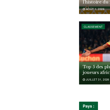
l’histoire du
AOÛT 1, 2026
CLASSEMENT
Top 5 des pl
joueurs afri
JUILLET 31, 2026
Pays :