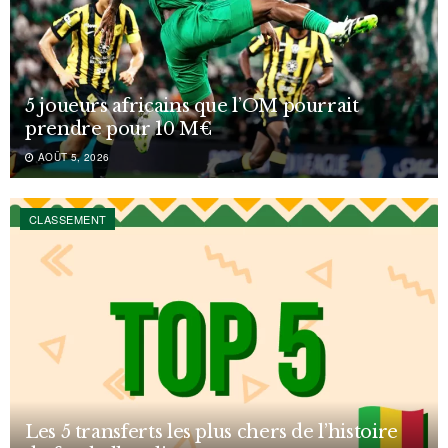
5 joueurs africains que l’OM pourrait
prendre pour 10 M€
AOÛT 5, 2026
CLASSEMENT
Les 5 transferts les plus chers de l’histoire