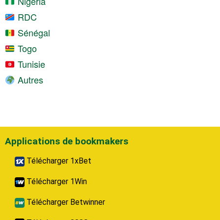
Nigeria
RDC
Sénégal
Togo
Tunisie
Autres
Applications de bookmakers
Télécharger 1xBet
Télécharger 1Win
Télécharger Betwinner