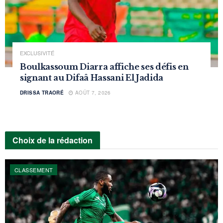
EXCLUSIVITÉ
Boulkassoum Diarra affiche ses défis en
signant au Difaâ Hassani El Jadida
DRISSA TRAORÉ
AOÛT 7, 2026
Choix de la rédaction
CLASSEMENT