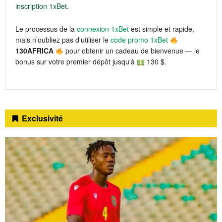
inscription 1xBet
.
Le processus de la
connexion 1xBet
est simple et rapide,
mais n’oubliez pas d'utiliser le
code promo 1xBet
130AFRICA
pour obtenir un cadeau de bienvenue — le
bonus sur votre premier dépôt jusqu'à
130 $.
Exclusivité