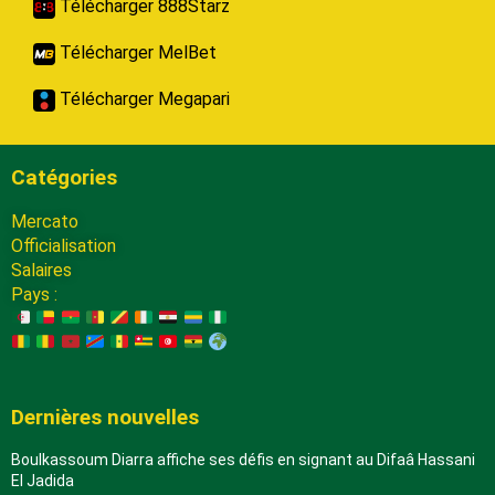
Télécharger 888Starz
Télécharger MelBet
Télécharger Megapari
Catégories
Mercato
Officialisation
Salaires
Pays :
Dernières nouvelles
Boulkassoum Diarra affiche ses défis en signant au Difaâ Hassani
El Jadida