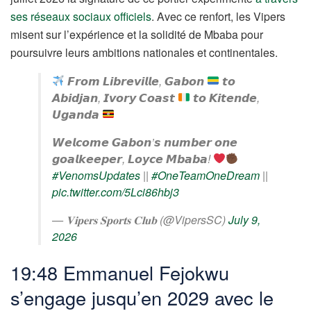
ses réseaux sociaux officiels
. Avec ce renfort, les Vipers
misent sur l’expérience et la solidité de Mbaba pour
poursuivre leurs ambitions nationales et continentales.
𝙁𝙧𝙤𝙢 𝙇𝙞𝙗𝙧𝙚𝙫𝙞𝙡𝙡𝙚, 𝙂𝙖𝙗𝙤𝙣
𝙩𝙤
𝘼𝙗𝙞𝙙𝙟𝙖𝙣, 𝙄𝙫𝙤𝙧𝙮 𝘾𝙤𝙖𝙨𝙩
𝙩𝙤 𝙆𝙞𝙩𝙚𝙣𝙙𝙚,
𝙐𝙜𝙖𝙣𝙙𝙖
𝙒𝙚𝙡𝙘𝙤𝙢𝙚 𝙂𝙖𝙗𝙤𝙣’𝙨 𝙣𝙪𝙢𝙗𝙚𝙧 𝙤𝙣𝙚
𝙜𝙤𝙖𝙡𝙠𝙚𝙚𝙥𝙚𝙧, 𝙇𝙤𝙮𝙘𝙚 𝙈𝙗𝙖𝙗𝙖!
#VenomsUpdates
||
#OneTeamOneDream
||
pic.twitter.com/5Lci86hbj3
— 𝐕𝐢𝐩𝐞𝐫𝐬 𝐒𝐩𝐨𝐫𝐭𝐬 𝐂𝐥𝐮𝐛 (@VipersSC)
July 9,
2026
19:48 Emmanuel Fejokwu
s’engage jusqu’en 2029 avec le