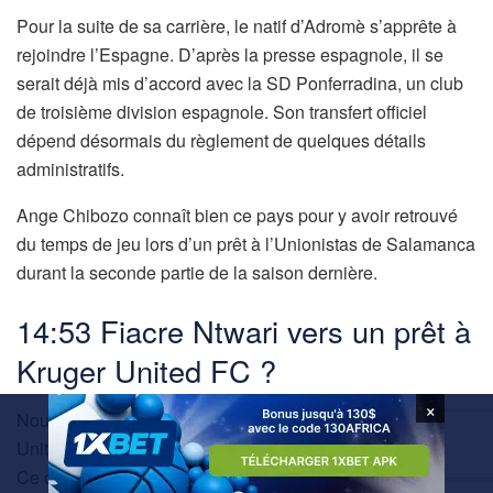
Pour la suite de sa carrière, le natif d’Adromè s’apprête à
rejoindre l’Espagne. D’après la presse espagnole, il se
serait déjà mis d’accord avec la SD Ponferradina, un club
de troisième division espagnole. Son transfert officiel
dépend désormais du règlement de quelques détails
administratifs.
Ange Chibozo connaît bien ce pays pour y avoir retrouvé
du temps de jeu lors d’un prêt à l’Unionistas de Salamanca
durant la seconde partie de la saison dernière.
14:53 Fiacre Ntwari vers un prêt à
Kruger United FC ?
×
Nouvellement promu à la Betway Premiership, Kruger
United FC s’active sur le marché des transferts national.
Ce dynamisme bouscule la hiérarchie établie puisque