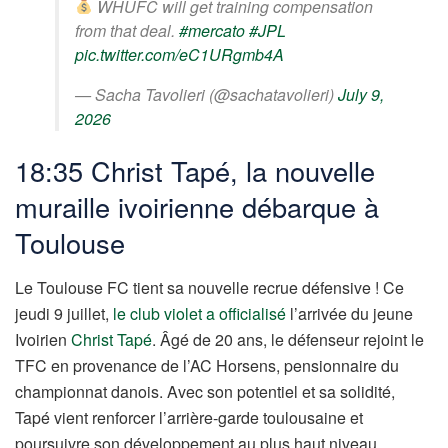
WHUFC will get training compensation
from that deal.
#mercato
#JPL
pic.twitter.com/eC1URgmb4A
— Sacha Tavolieri (@sachatavolieri)
July 9,
2026
18:35 Christ Tapé, la nouvelle
muraille ivoirienne débarque à
Toulouse
Le Toulouse FC tient sa nouvelle recrue défensive ! Ce
jeudi 9 juillet,
le club violet a officialisé
l’arrivée du jeune
Ivoirien
Christ Tapé
. Âgé de 20 ans, le défenseur rejoint le
TFC en provenance de l’AC Horsens, pensionnaire du
championnat danois. Avec son potentiel et sa solidité,
Tapé vient renforcer l’arrière-garde toulousaine et
poursuivre son développement au plus haut niveau.