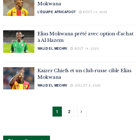
Mokwana
L'ÉQUIPE AFRICAFOOT
AOÛT 14, 2025
Elias Mokwana prêté avec option d’achat
à Al Hazem
WALID EL MECHRI
AOÛT 14, 2025
Kaizer Chiefs et un club russe cible Elias
Mokwana
WALID EL MECHRI
JUILLET 8, 2025
1
2