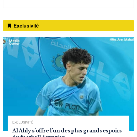
Exclusivité
EXCLUSIVITÉ
Al Ahly s’offre l’un des plus grands espoirs