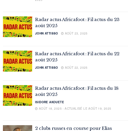
Radar actus Africafoot : Fil actus du 23
août 2025
JOHN ATTISSO
AOÛT 23, 2025
Radar actus Africafoot : Fil actus du 22
août 2025
JOHN ATTISSO
AOÛT 22, 2025
Radar actus Africafoot : Fil actus du 18
août 2025
ISIDORE AKOUETE
AOÛT 18, 2025 - ACTUALISÉ LE AOÛT 19, 2025
2 clubs russes en course pour Elias