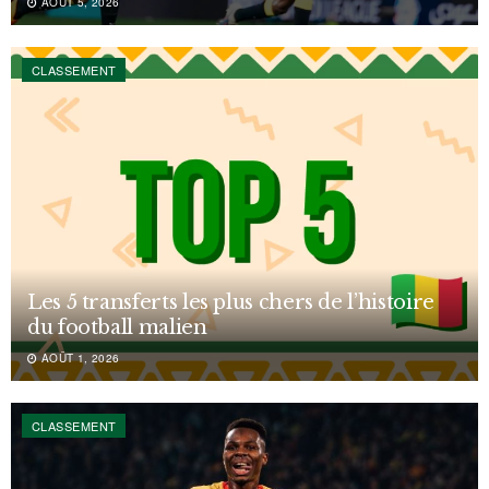
AOÛT 5, 2026
CLASSEMENT
Les 5 transferts les plus chers de l’histoire
du football malien
AOÛT 1, 2026
CLASSEMENT