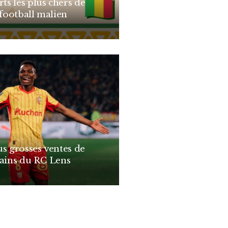
rts les plus chers de
 football malien
us grosses ventes de
cains du RC Lens