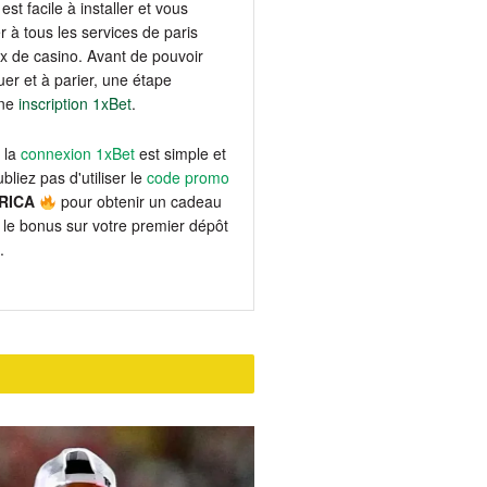
est facile à installer et vous
 à tous les services de paris
eux de casino. Avant de pouvoir
er et à parier, une étape
une
inscription 1xBet
.
 la
connexion 1xBet
est simple et
bliez pas d'utiliser le
code promo
RICA
pour obtenir un cadeau
le bonus sur votre premier dépôt
.