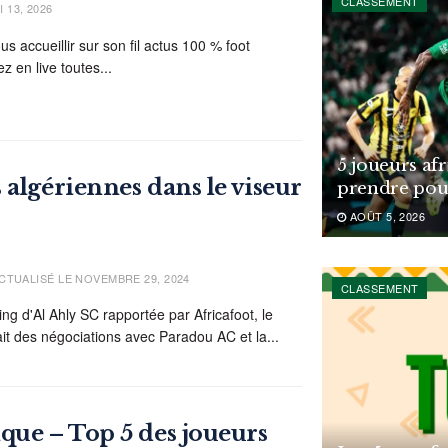
CLASSEMENT
 13, 2026
ous accueillir sur son fil actus 100 % foot
z en live toutes...
5 joueurs af
 algériennes dans le viseur
prendre pou
AOÛT 5, 2026
CTUALISÉ LE NOVEMBRE 29, 2024
CLASSEMENT
ing d'Al Ahly SC rapportée par Africafoot, le
it des négociations avec Paradou AC et la...
que – Top 5 des joueurs