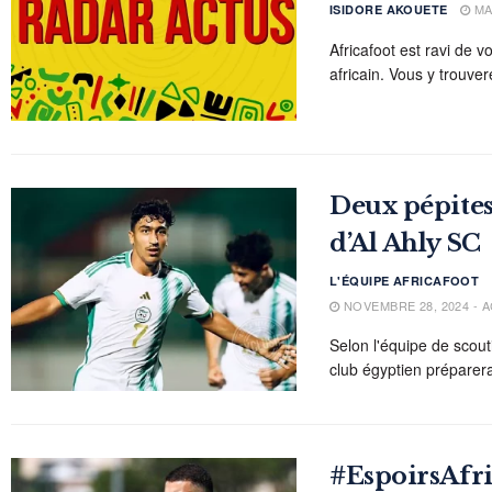
MAI
ISIDORE AKOUETE
Africafoot est ravi de v
africain. Vous y trouvere
Deux pépites
d’Al Ahly SC
L'ÉQUIPE AFRICAFOOT
NOVEMBRE 28, 2024 - A
Selon l'équipe de scout
club égyptien préparera
#EspoirsAfri