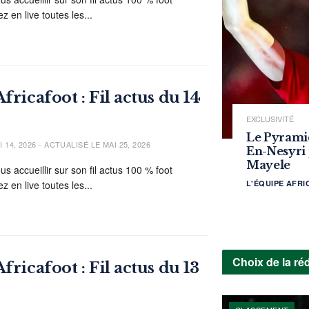
z en live toutes les...
fricafoot : Fil actus du 14
EXCLUSIVITÉ
Le Pyramid
 14, 2026 - ACTUALISÉ LE MAI 25, 2026
En-Nesyri
Mayele
ous accueillir sur son fil actus 100 % foot
z en live toutes les...
L'ÉQUIPE AFR
Choix de la ré
fricafoot : Fil actus du 13