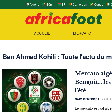
Algérie
Bénin
BF
Cameroun
Congo
C
ACCUEIL
MERCATO
Ben Ahmed Kohili : Toute l'actu du me
Mercato algér
Benguit… les 
l’été
JUIL
NAIM BENEDDRA
Le mercato estival algé