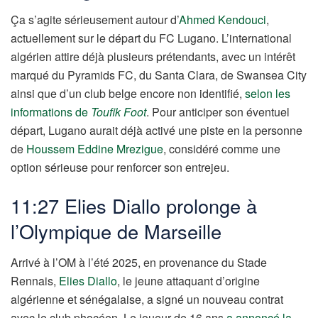
Ça s’agite sérieusement autour d’
Ahmed Kendouci
,
actuellement sur le départ du FC Lugano. L’international
algérien attire déjà plusieurs prétendants, avec un intérêt
marqué du Pyramids FC, du Santa Clara, de Swansea City
ainsi que d’un club belge encore non identifié,
selon les
informations de
Toufik Foot
. Pour anticiper son éventuel
départ, Lugano aurait déjà activé une piste en la personne
de
Houssem Eddine Mrezigue
, considéré comme une
option sérieuse pour renforcer son entrejeu.
11:27 Elies Diallo prolonge à
l’Olympique de Marseille
Arrivé à l’OM à l’été 2025, en provenance du Stade
Rennais,
Elies Diallo
, le jeune attaquant d’origine
algérienne et sénégalaise, a signé un nouveau contrat
avec le club phocéen. Le joueur de 16 ans
a annoncé la