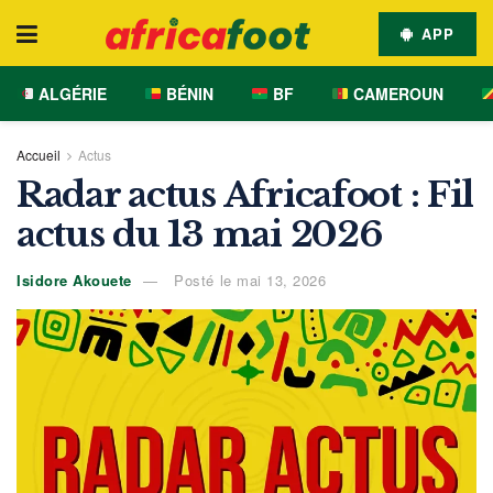
APP
ALGÉRIE
BÉNIN
BF
CAMEROUN
Accueil
Actus
Radar actus Africafoot : Fil
actus du 13 mai 2026
Isidore Akouete
Posté le mai 13, 2026