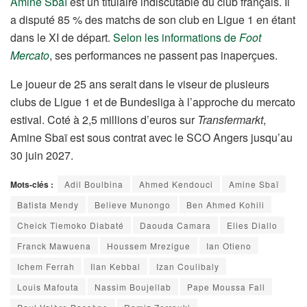
Amine Sbaï
est un titulaire indiscutable du club français. Il
a disputé 85 % des matchs de son club en Ligue 1 en étant
dans le XI de départ.
Selon les informations de
Foot
Mercato
, ses performances ne passent pas inaperçues.
Le joueur de 25 ans serait dans le viseur de plusieurs
clubs de Ligue 1 et de Bundesliga à l’approche du mercato
estival. Coté à 2,5 millions d’euros sur
Transfermarkt
,
Amine Sbaï est sous contrat avec le SCO Angers jusqu’au
30 juin 2027.
Mots-clés :
Adil Boulbina
Ahmed Kendouci
Amine Sbaï
Batista Mendy
Believe Munongo
Ben Ahmed Kohili
Cheick Tiemoko Diabaté
Daouda Camara
Elies Diallo
Franck Mawuena
Houssem Mrezigue
Ian Otieno
Ichem Ferrah
Ilan Kebbal
Izan Coulibaly
Louis Mafouta
Nassim Boujellab
Pape Moussa Fall