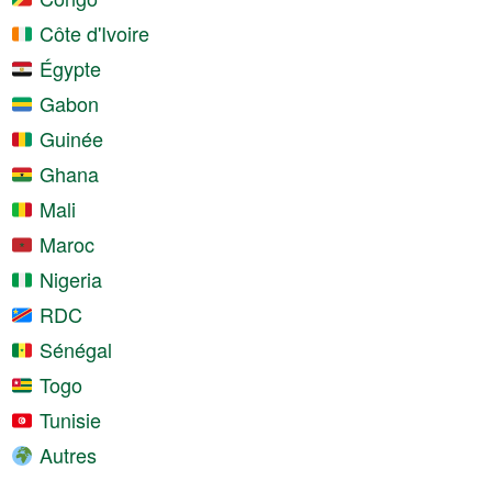
Côte d'Ivoire
Égypte
Gabon
Guinée
Ghana
Mali
Maroc
Nigeria
RDC
Sénégal
Togo
Tunisie
Autres