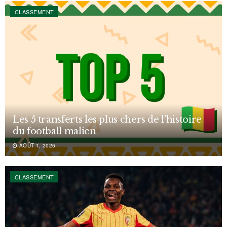
CLASSEMENT
Les 5 transferts les plus chers de l’histoire
du football malien
AOÛT 1, 2026
CLASSEMENT