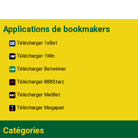
Applications de bookmakers
Télécharger 1xBet
Télécharger 1Win
Télécharger Betwinner
Télécharger 888Starz
Télécharger MelBet
Télécharger Megapari
Catégories