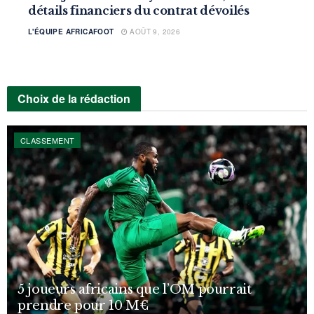
détails financiers du contrat dévoilés
L'ÉQUIPE AFRICAFOOT
AOÛT 9, 2026
Choix de la rédaction
CLASSEMENT
5 joueurs africains que l’OM pourrait
prendre pour 10 M€