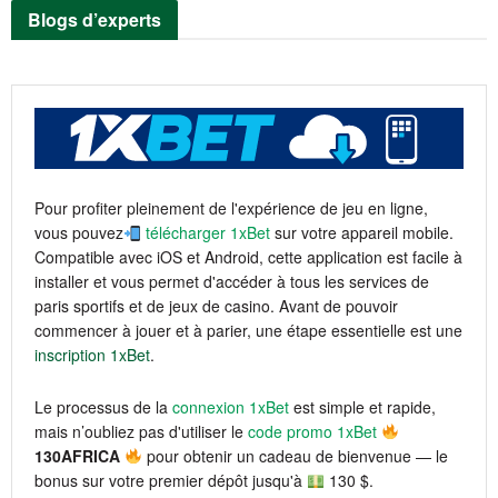
Blogs d’experts
Pour profiter pleinement de l'expérience de jeu en ligne,
vous pouvez
télécharger 1xBet
sur votre appareil mobile.
Compatible avec iOS et Android, cette application est facile à
installer et vous permet d'accéder à tous les services de
paris sportifs et de jeux de casino. Avant de pouvoir
commencer à jouer et à parier, une étape essentielle est une
inscription 1xBet
.
Le processus de la
connexion 1xBet
est simple et rapide,
mais n’oubliez pas d'utiliser le
code promo 1xBet
130AFRICA
pour obtenir un cadeau de bienvenue — le
bonus sur votre premier dépôt jusqu'à
130 $.