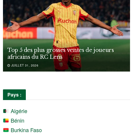
Top 5 des plus grosses ventes de joueurs
africains du RC Lens
JUILLET 31, 2026
Pays :
Algérie
Bénin
Burkina Faso