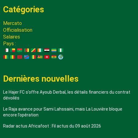
Catégories
Mercato
Officialisation
Salaires
Pays :
Dernières nouvelles
Le Hajer FC s’offre Ayoub Derbal, les détails financiers du contrat
dévoilés
Le Raja avance pour Sami Lahssaini, mais La Louvière bloque
encore l’opération
Radar actus Africafoot : Fil actus du 09 août 2026