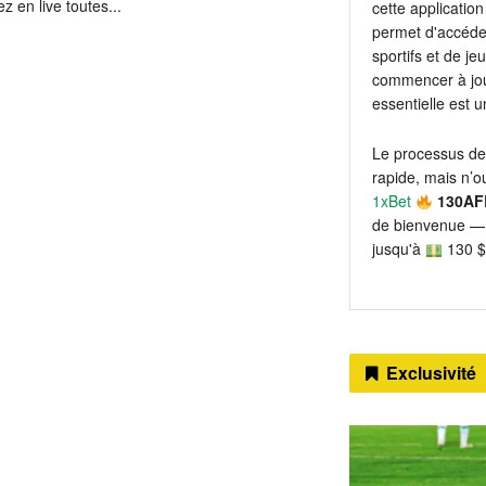
z en live toutes...
cette application 
permet d'accéder
sportifs et de j
commencer à jou
essentielle est 
Le processus de
rapide, mais n’ou
1xBet
130AF
de bienvenue — 
jusqu'à
130 $
Exclusivité