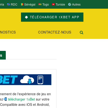
ria
RDC
Sénégal
Togo
Tunisie
Autres
TÉLÉCHARGER 1XBET APP
NOSTICS
CONTACTEZ-NOUS
ts
einement de l'expérience de jeu en
ez
télécharger 1xBet
sur votre
 Compatible avec iOS et Android,