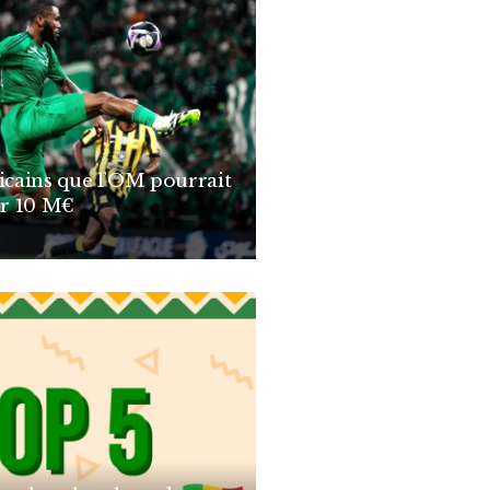
ricains que l’OM pourrait
r 10 M€