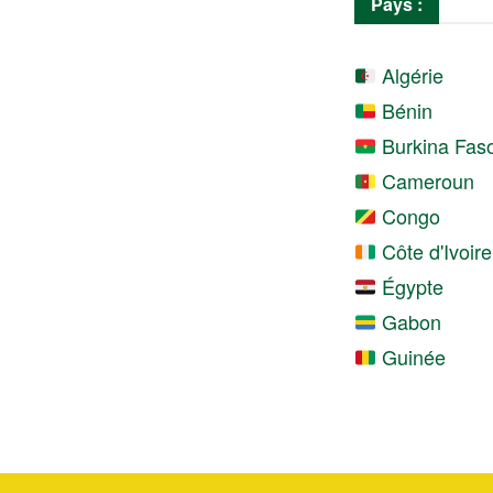
Pays :
Algérie
Bénin
Burkina Fas
Cameroun
Congo
Côte d'Ivoire
Égypte
Gabon
Guinée