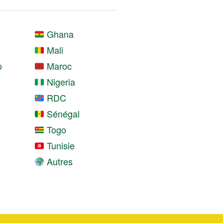
Ghana
Mali
o
Maroc
Nigeria
RDC
Sénégal
Togo
Tunisie
Autres