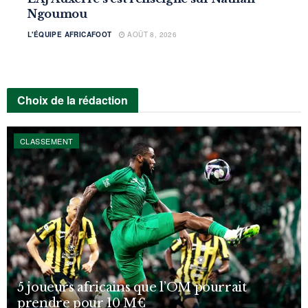
Ngoumou
L'ÉQUIPE AFRICAFOOT
AOÛT 8, 2026
Choix de la rédaction
CLASSEMENT
5 joueurs africains que l’OM pourrait
prendre pour 10 M€