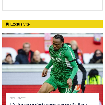
Exclusivité
EXCLUSIVITÉ
L’AJ Auxerre s’est renseigné sur Nathan