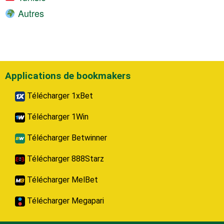
Autres
Applications de bookmakers
Télécharger 1xBet
Télécharger 1Win
Télécharger Betwinner
Télécharger 888Starz
Télécharger MelBet
Télécharger Megapari