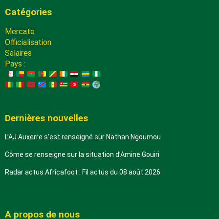
Catégories
Mercato
Officialisation
Salaires
Pays :
Dernières nouvelles
L’AJ Auxerre s’est renseigné sur Nathan Ngoumou
Côme se renseigne sur la situation d’Amine Gouiri
Radar actus Africafoot : Fil actus du 08 août 2026
A propos de nous