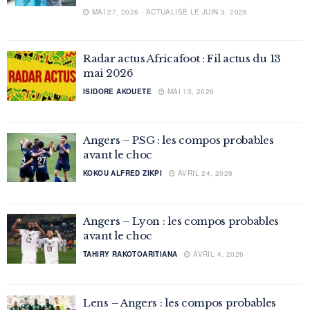
MAI 27, 2026 - ACTUALISÉ LE JUIN 3, 2026
Radar actus Africafoot : Fil actus du 13
mai 2026
ISIDORE AKOUETE
MAI 13, 2026
Angers – PSG : les compos probables
avant le choc
KOKOU ALFRED ZIKPI
AVRIL 24, 2026
Angers – Lyon : les compos probables
avant le choc
TAHIRY RAKOTOARITIANA
AVRIL 4, 2026
Lens – Angers : les compos probables