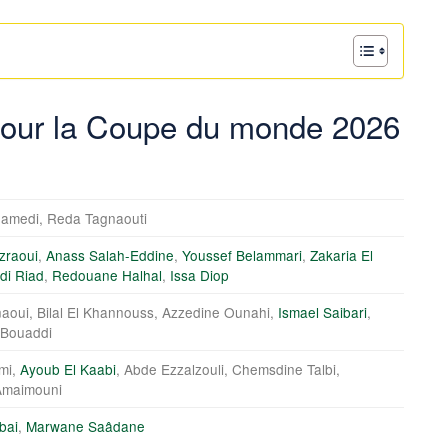
 pour la Coupe du monde 2026
amedi, Reda Tagnaouti
zraoui
,
Anass Salah-Eddine
,
Youssef Belammari
,
Zakaria El
di Riad
,
Redouane Halhal
,
Issa Diop
naoui, Bilal El Khannouss, Azzedine Ounahi,
Ismael Saibari
,
 Bouaddi
mi,
Ayoub El Kaabi
, Abde Ezzalzouli, Chemsdine Talbi,
Amaimouni
bai
,
Marwane Saâdane