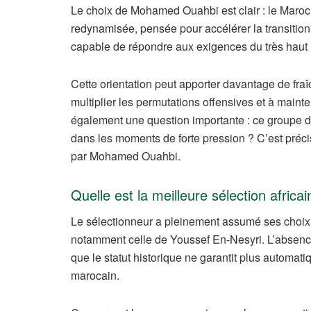
Le choix de Mohamed Ouahbi est clair : le Maroc
redynamisée, pensée pour accélérer la transition
capable de répondre aux exigences du très haut 
Cette orientation peut apporter davantage de fraîc
multiplier les permutations offensives et à mainte
également une question importante : ce groupe di
dans les moments de forte pression ? C’est préc
par Mohamed Ouahbi.
Quelle est la meilleure sélection afric
Le sélectionneur a pleinement assumé ses choix,
notamment celle de Youssef En-Nesyri. L’absence
que le statut historique ne garantit plus automat
marocain.