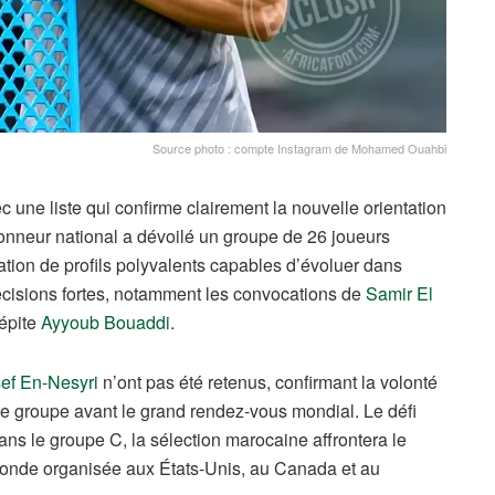
Source photo : compte Instagram de Mohamed Ouahbi
 une liste qui confirme clairement la nouvelle orientation
ionneur national a dévoilé un groupe de 26 joueurs
ation de profils polyvalents capables d’évoluer dans
écisions fortes, notamment les convocations de
Samir El
épite
Ayyoub Bouaddi
.
ef En-Nesyri
n’ont pas été retenus, confirmant la volonté
e groupe avant le grand rendez-vous mondial. Le défi
ans le groupe C, la sélection marocaine affrontera le
 monde organisée aux États-Unis, au Canada et au