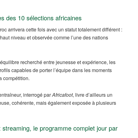
s des 10 sélections africaines
c arrivera cette fois avec un statut totalement différent :
s haut niveau et observée comme l’une des nations
équilibre recherché entre jeunesse et expérience, les
 profils capables de porter l’équipe dans les moments
a compétition.
entraîneur, interrogé par
Africafoot
, livre d’ailleurs un
itieuse, cohérente, mais également exposée à plusieurs
 streaming, le programme complet jour par