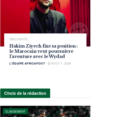
EXCLUSIVITÉ
Hakim Ziyech fixe sa position :
le Marocain veut poursuivre
l’aventure avec le Wydad
AOÛT 7, 2026
L'ÉQUIPE AFRICAFOOT
Choix de la rédaction
CLASSEMENT