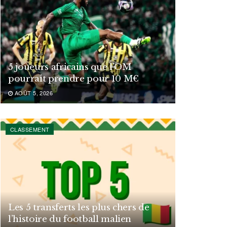
5 joueurs africains que l’OM
pourrait prendre pour 10 M€
AOÛT 5, 2026
CLASSEMENT
Les 5 transferts les plus chers de
l’histoire du football malien