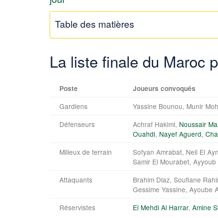
Table des matières
La liste finale du Maroc
Poste
Joueurs convoqués
Gardiens
Yassine Bounou, Munir Moh
Défenseurs
Achraf Hakimi,
Noussair Ma
Ouahdi
,
Nayef Aguerd
,
Cha
Milieux de terrain
Sofyan Amrabat, Neil El Ay
Samir El Mourabet, Ayyoub
Attaquants
Brahim Diaz, Soufiane Rahi
Gessime Yassine, Ayoube 
Réservistes
El Mehdi Al Harrar
,
Amine S