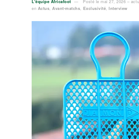
L'équipe Africafoot
Posté le mai 27, 2026 – actua
en
Actus
,
Avant-matchs
,
Exclusivité
,
Interview