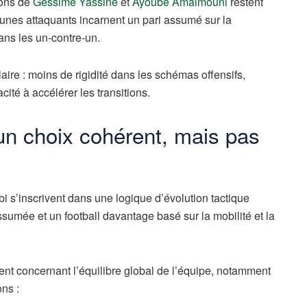
ions de
Gessime Yassine
et
Ayoube Amaimouni
restent
unes attaquants incarnent un pari assumé sur la
dans les un-contre-un.
laire : moins de rigidité dans les schémas offensifs,
ité à accélérer les transitions.
 un choix cohérent, mais pas
s’inscrivent dans une logique d’évolution tactique
sumée et un football davantage basé sur la mobilité et la
ent concernant l’équilibre global de l’équipe, notamment
ns :