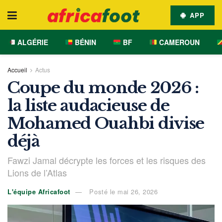
APP
ALGÉRIE
BÉNIN
BF
CAMEROUN
Accueil
Actus
Coupe du monde 2026 :
la liste audacieuse de
Mohamed Ouahbi divise
déjà
Fawzi Jamal décrypte les forces et les risques des
Lions de l’Atlas
L'équipe Africafoot
Posté le mai 26, 2026