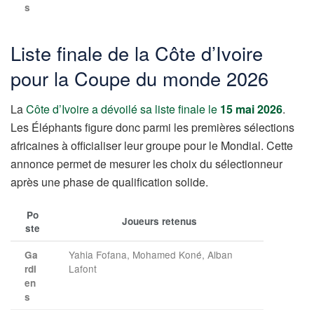
s
Liste finale de la Côte d’Ivoire
pour la Coupe du monde 2026
La
Côte d’Ivoire
a dévoilé sa liste finale le
15 mai 2026
.
Les Éléphants figure donc parmi les premières sélections
africaines à officialiser leur groupe pour le Mondial. Cette
annonce permet de mesurer les choix du sélectionneur
après une phase de qualification solide.
Po
Joueurs retenus
ste
Yahia Fofana, Mohamed Koné, Alban
Ga
Lafont
rdi
en
s