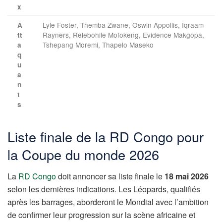
x
Lyle Foster, Themba Zwane, Oswin Appollis, Iqraam
A
Rayners, Relebohile Mofokeng, Evidence Makgopa,
tt
Tshepang Moremi, Thapelo Maseko
a
q
u
a
n
t
s
Liste finale de la RD Congo pour
la Coupe du monde 2026
La
RD Congo
doit annoncer sa liste finale le
18 mai 2026
selon les dernières indications. Les Léopards, qualifiés
après les barrages, aborderont le Mondial avec l’ambition
de confirmer leur progression sur la scène africaine et