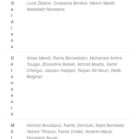
Luca Zidane, Oussama Benbot, Melvin Mastil,
G
Abdellatif Ramdane
a
r
d
i
e
n
s
Aïssa Mandi, Ramy Bensebaini, Mohamed Amine
D
Tougai, Zinnedine Belaid, Achraf Abada, Samir
é
Chergui, Jaouen Hadjam, Rayan Ait Nouri, Rafik
f
Belghali
e
n
s
e
u
r
s
Hicham Boudaoui, Ramiz Zerrouki, Nabil Bentaleb,
M
Yacine Titraoui, Fares Chaibi, Ibrahim Maza,
il
Houssem Aouar
i