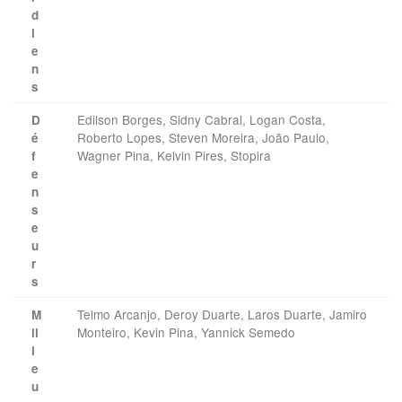
d
i
e
n
s
Edilson Borges, Sidny Cabral, Logan Costa,
D
Roberto Lopes, Steven Moreira, João Paulo,
é
Wagner Pina, Kelvin Pires, Stopira
f
e
n
s
e
u
r
s
Telmo Arcanjo, Deroy Duarte, Laros Duarte, Jamiro
M
Monteiro, Kevin Pina, Yannick Semedo
il
i
e
u