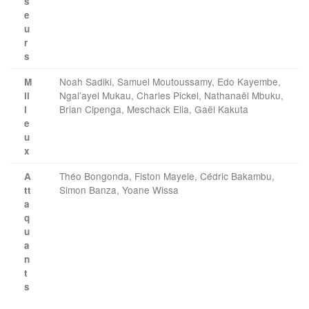
s
e
u
r
s
Noah Sadiki, Samuel Moutoussamy, Edo Kayembe,
M
Ngal’ayel Mukau, Charles Pickel, Nathanaël Mbuku,
il
Brian Cipenga, Meschack Elia, Gaël Kakuta
i
e
u
x
Théo Bongonda, Fiston Mayele, Cédric Bakambu,
A
Simon Banza, Yoane Wissa
tt
a
q
u
a
n
t
s