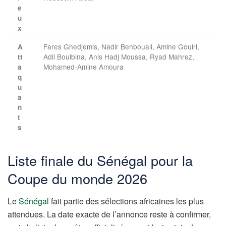
e
u
x
Fares Ghedjemis, Nadir Benbouali, Amine Gouiri,
A
Adil Boulbina, Anis Hadj Moussa, Ryad Mahrez,
tt
Mohamed-Amine Amoura
a
q
u
a
n
t
s
Liste finale du Sénégal pour la
Coupe du monde 2026
Le
Sénégal
fait partie des sélections africaines les plus
attendues. La date exacte de l’annonce reste à confirmer,