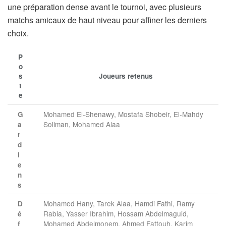
une préparation dense avant le tournoi, avec plusieurs
matchs amicaux de haut niveau pour affiner les derniers
choix.
P
o
s
Joueurs retenus
t
e
Mohamed El-Shenawy, Mostafa Shobeir, El-Mahdy
G
Soliman, Mohamed Alaa
a
r
d
i
e
n
s
Mohamed Hany, Tarek Alaa, Hamdi Fathi, Ramy
D
Rabia, Yasser Ibrahim, Hossam Abdelmaguid,
é
Mohamed Abdelmonem, Ahmed Fattouh, Karim
f