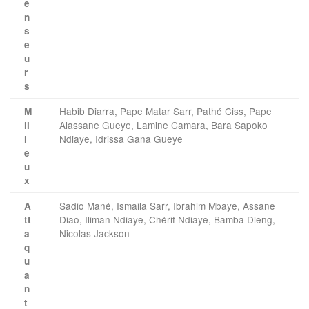
e
n
s
e
u
r
s
Habib Diarra, Pape Matar Sarr, Pathé Ciss, Pape
M
Alassane Gueye, Lamine Camara, Bara Sapoko
il
Ndiaye, Idrissa Gana Gueye
i
e
u
x
Sadio Mané, Ismaila Sarr, Ibrahim Mbaye, Assane
A
Diao, Iliman Ndiaye, Chérif Ndiaye, Bamba Dieng,
tt
Nicolas Jackson
a
q
u
a
n
t