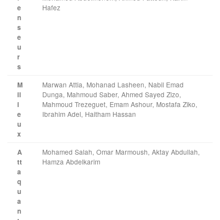
Hafez
e
n
s
e
u
r
s
Marwan Attia, Mohanad Lasheen, Nabil Emad
M
Dunga, Mahmoud Saber, Ahmed Sayed Zizo,
il
Mahmoud Trezeguet, Emam Ashour, Mostafa Ziko,
i
Ibrahim Adel, Haitham Hassan
e
u
x
Mohamed Salah, Omar Marmoush, Aktay Abdullah,
A
Hamza Abdelkarim
tt
a
q
u
a
n