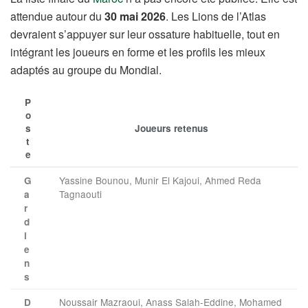
attendue autour du
30 mai 2026
. Les Lions de l’Atlas
devraient s’appuyer sur leur ossature habituelle, tout en
intégrant les joueurs en forme et les profils les mieux
adaptés au groupe du Mondial.
P
o
s
Joueurs retenus
t
e
Yassine Bounou, Munir El Kajoui, Ahmed Reda
G
Tagnaouti
a
r
d
i
e
n
s
Noussair Mazraoui, Anass Salah-Eddine, Mohamed
D