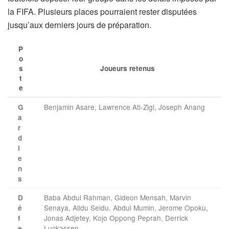
la FIFA. Plusieurs places pourraient rester disputées
jusqu’aux derniers jours de préparation.
P
o
s
Joueurs retenus
t
e
Benjamin Asare, Lawrence Ati-Zigi, Joseph Anang
G
a
r
d
i
e
n
s
Baba Abdul Rahman, Gideon Mensah, Marvin
D
Senaya, Alidu Seidu, Abdul Mumin, Jerome Opoku,
é
Jonas Adjetey, Kojo Oppong Peprah, Derrick
f
Luckassen
e