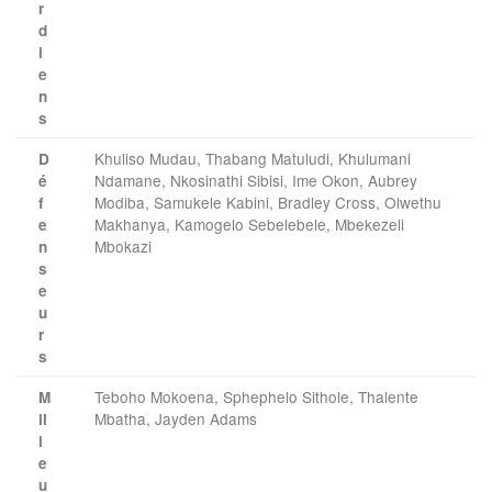
r
d
i
e
n
s
Khuliso Mudau, Thabang Matuludi, Khulumani
D
Ndamane, Nkosinathi Sibisi, Ime Okon, Aubrey
é
Modiba, Samukele Kabini, Bradley Cross, Olwethu
f
Makhanya, Kamogelo Sebelebele, Mbekezeli
e
Mbokazi
n
s
e
u
r
s
Teboho Mokoena, Sphephelo Sithole, Thalente
M
Mbatha, Jayden Adams
il
i
e
u