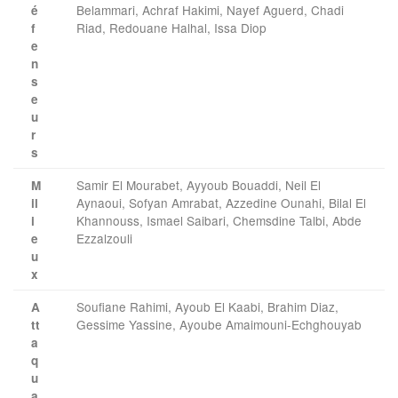
Belammari, Achraf Hakimi, Nayef Aguerd, Chadi
é
Riad, Redouane Halhal, Issa Diop
f
e
n
s
e
u
r
s
Samir El Mourabet, Ayyoub Bouaddi, Neil El
M
Aynaoui, Sofyan Amrabat, Azzedine Ounahi, Bilal El
il
Khannouss, Ismael Saibari, Chemsdine Talbi, Abde
i
Ezzalzouli
e
u
x
Soufiane Rahimi, Ayoub El Kaabi, Brahim Diaz,
A
Gessime Yassine, Ayoube Amaimouni-Echghouyab
tt
a
q
u
a