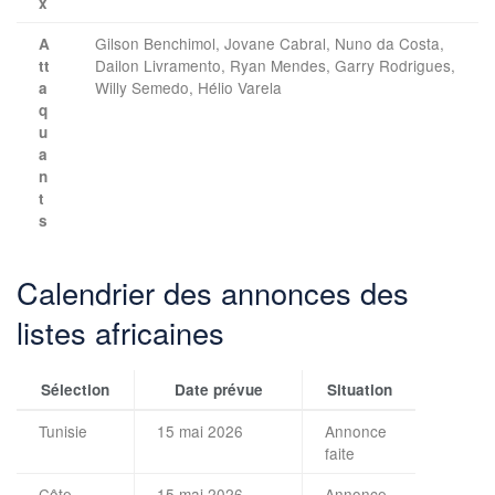
x
Gilson Benchimol, Jovane Cabral, Nuno da Costa,
A
Dailon Livramento, Ryan Mendes, Garry Rodrigues,
tt
Willy Semedo, Hélio Varela
a
q
u
a
n
t
s
Calendrier des annonces des
listes africaines
Sélection
Date prévue
Situation
Tunisie
15 mai 2026
Annonce
faite
Côte
15 mai 2026
Annonce