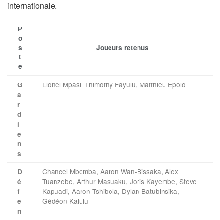
internationale.
P
o
s
Joueurs retenus
t
e
Lionel Mpasi, Thimothy Fayulu, Matthieu Epolo
G
a
r
d
i
e
n
s
Chancel Mbemba, Aaron Wan-Bissaka, Alex
D
Tuanzebe, Arthur Masuaku, Joris Kayembe, Steve
é
Kapuadi, Aaron Tshibola, Dylan Batubinsika,
f
Gédéon Kalulu
e
n