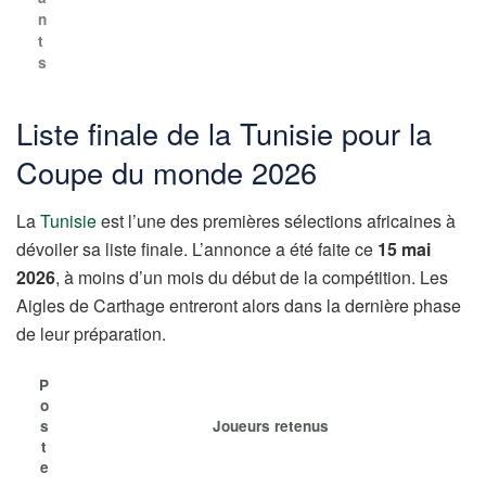
n
t
s
Liste finale de la Tunisie pour la
Coupe du monde 2026
La
Tunisie
est l’une des premières sélections africaines à
dévoiler sa liste finale. L’annonce a été faite ce
15 mai
2026
, à moins d’un mois du début de la compétition. Les
Aigles de Carthage entreront alors dans la dernière phase
de leur préparation.
P
o
s
Joueurs retenus
t
e