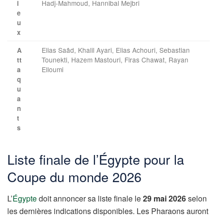
Hadj-Mahmoud, Hannibal Mejbri
i
e
u
x
Elias Saâd, Khalil Ayari, Elias Achouri, Sebastian
A
Tounekti, Hazem Mastouri, Firas Chawat, Rayan
tt
Elloumi
a
q
u
a
n
t
s
Liste finale de l’Égypte pour la
Coupe du monde 2026
L’
Égypte
doit annoncer sa liste finale le
29 mai 2026
selon
les dernières indications disponibles. Les Pharaons auront