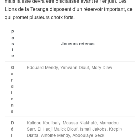
mais la liste devra être officialisée avant le 1er juin. Les
Lions de la Teranga disposent d’un réservoir important, ce
qui promet plusieurs choix forts.
P
o
s
Joueurs retenus
t
e
Edouard Mendy, Yehvann Diouf, Mory Diaw
G
a
r
d
i
e
n
s
Kalidou Koulibaly, Moussa Niakhaté, Mamadou
D
Sarr, El Hadji Malick Diouf, Ismail Jakobs, Krépin
é
Diatta, Antoine Mendy, Abdoulaye Seck
f