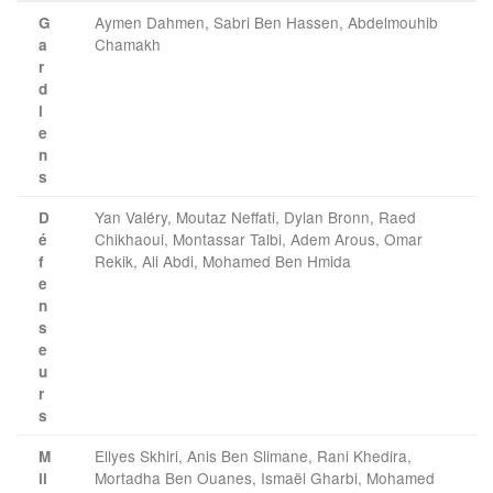
Aymen Dahmen, Sabri Ben Hassen, Abdelmouhib
G
Chamakh
a
r
d
i
e
n
s
Yan Valéry, Moutaz Neffati, Dylan Bronn, Raed
D
Chikhaoui, Montassar Talbi, Adem Arous, Omar
é
Rekik, Ali Abdi, Mohamed Ben Hmida
f
e
n
s
e
u
r
s
Ellyes Skhiri, Anis Ben Slimane, Rani Khedira,
M
Mortadha Ben Ouanes, Ismaël Gharbi, Mohamed
il