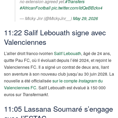
no extension agreed yet.
#Transfers
#AfricanFootball
pic.twitter.com/IdQeBBzkx4
— Micky Jnr (@MickyJnr__)
May 29, 2026
11:22 Salif Lebouath signe avec
Valenciennes
L’ailier droit franco-ivoirien
Salif Lebouath
, âgé de 24 ans,
quitte Pau FC, où il évoluait depuis l’été 2024, et rejoint le
Valenciennes FC. Il a signé un contrat de deux ans, liant
son aventure à son nouveau club jusqu’au 30 juin 2028. La
nouvelle a été officialisée
sur le compte
Instagram
du
Valenciennes FC
. Salif Lebouath est évalué à 150 000
euros sur
Transfermarkt
.
11:05 Lassana Soumaré s’engage