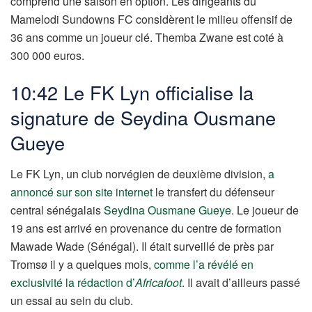
comprend une saison en option. Les dirigeants du
Mamelodi Sundowns FC considèrent le milieu offensif de
36 ans comme un joueur clé. Themba Zwane est coté à
300 000 euros.
10:42 Le FK Lyn officialise la
signature de Seydina Ousmane
Gueye
Le FK Lyn, un club norvégien de deuxième division,
a
annoncé sur son site internet
le transfert du défenseur
central sénégalais
Seydina Ousmane Gueye
. Le joueur de
19 ans est arrivé en provenance du centre de formation
Mawade Wade (Sénégal). Il était surveillé de près par
Tromsø il y a quelques mois,
comme l’a révélé en
exclusivité la rédaction d’
Africafoot
. Il avait d’ailleurs passé
un essai au sein du club.