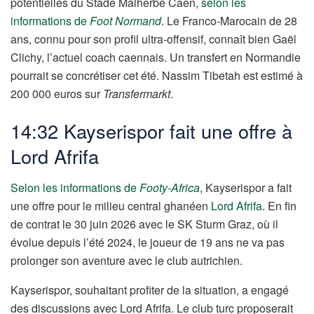
potentielles du Stade Malherbe Caen,
selon les
informations de
Foot Normand
. Le Franco-Marocain de 28
ans, connu pour son profil ultra-offensif, connaît bien Gaël
Clichy, l’actuel coach caennais. Un transfert en Normandie
pourrait se concrétiser cet été. Nassim Tibetah est estimé à
200 000 euros sur
Transfermarkt
.
14:32
Kayserispor fait une offre à
Lord Afrifa
Selon les informations de
Footy-Africa
, Kayserispor a fait
une offre pour le milieu central ghanéen
Lord Afrifa
. En fin
de contrat le 30 juin 2026 avec le SK Sturm Graz, où il
évolue depuis l’été 2024, le joueur de 19 ans ne va pas
prolonger son aventure avec le club autrichien.
Kayserispor, souhaitant profiter de la situation, a engagé
des discussions avec Lord Afrifa. Le club turc proposerait