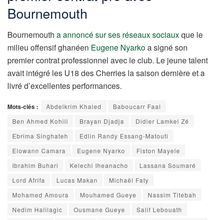
Bournemouth
Bournemouth
a annoncé sur ses réseaux sociaux
que le
milieu offensif ghanéen
Eugene Nyarko
a signé son
premier contrat professionnel avec le club. Le jeune talent
avait intégré les U18 des Cherries la saison dernière et a
livré d’excellentes performances.
Mots-clés :
Abdelkrim Khaled
Baboucarr Faal
Ben Ahmed Kohili
Brayan Djadja
Didier Lamkel Zé
Ebrima Singhateh
Edlin Randy Essang-Matouti
Elowann Camara
Eugene Nyarko
Fiston Mayele
Ibrahim Buhari
Kelechi Iheanacho
Lassana Soumaré
Lord Afrifa
Lucas Makan
Michaël Faty
Mohamed Amoura
Mouhamed Gueye
Nassim Titebah
Nedim Halilagic
Ousmane Gueye
Salif Lebouath