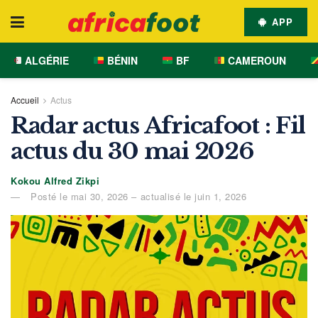
APP
ALGÉRIE
BÉNIN
BF
CAMEROUN
Accueil
Actus
Radar actus Africafoot : Fil
actus du 30 mai 2026
Kokou Alfred Zikpi
Posté le mai 30, 2026 – actualisé le juin 1, 2026