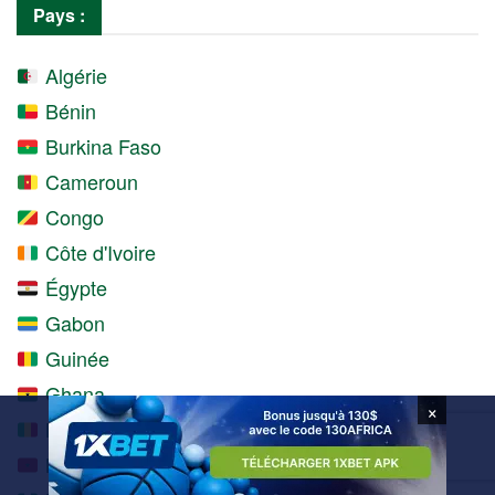
Pays :
Algérie
Bénin
Burkina Faso
Cameroun
Congo
Côte d'Ivoire
Égypte
Gabon
Guinée
Ghana
×
Mali
Maroc