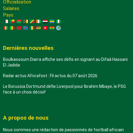
Officialisation
Salaires
Pays :
Dernières nouvelles
Boulkassoum Diarra affiche ses défis en signant au Difaâ Hassani
El Jadida
Radar actus Africafoot : Fil actus du 07 août 2026
Le Borussia Dortmund défie Liverpool pour Ibrahim Mbaye, le PSG
face à un choix décisif
A propos de nous
Nous sommes une rédaction de passionnés de football africain