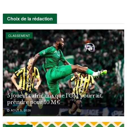
Choix de la rédaction
CLASSEMENT
5 joueurs africains que l’OM pourrait
prendre pour 10 M€
AOÛT 5, 2026