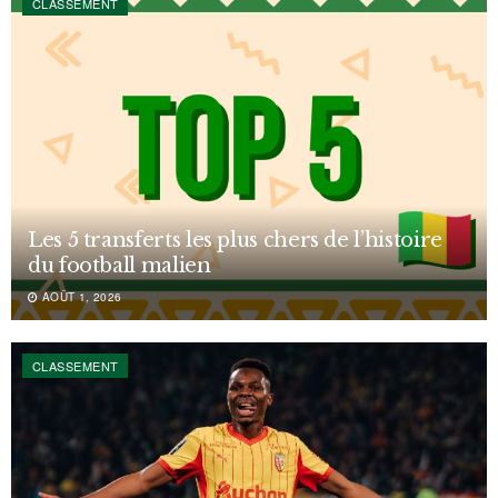
CLASSEMENT
Les 5 transferts les plus chers de l’histoire
du football malien
AOÛT 1, 2026
CLASSEMENT