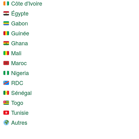
Côte d'Ivoire
Égypte
Gabon
Guinée
Ghana
Mali
Maroc
Nigeria
RDC
Sénégal
Togo
Tunisie
Autres