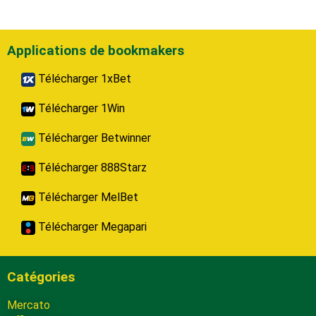
Applications de bookmakers
Télécharger 1xBet
Télécharger 1Win
Télécharger Betwinner
Télécharger 888Starz
Télécharger MelBet
Télécharger Megapari
Catégories
Mercato