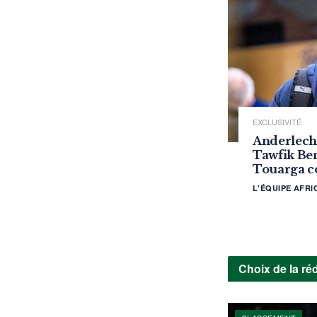
EXCLUSIVITÉ
Anderlecht
Tawfik Ben
Touarga c
L'ÉQUIPE AFR
Choix de la ré