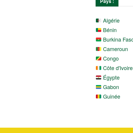
Pays :
Algérie
Bénin
Burkina Fas
Cameroun
Congo
Côte d'Ivoire
Égypte
Gabon
Guinée