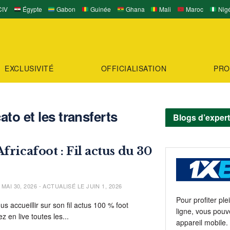
IV
Égypte
Gabon
Guinée
Ghana
Mali
Maroc
Nigé
EXCLUSIVITÉ
OFFICIALISATION
PRO
to et les transferts
Blogs d’exper
fricafoot : Fil actus du 30
MAI 30, 2026 - ACTUALISÉ LE JUIN 1, 2026
Pour profiter pl
ous accueillir sur son fil actus 100 % foot
ligne, vous pouv
z en live toutes les...
appareil mobile.