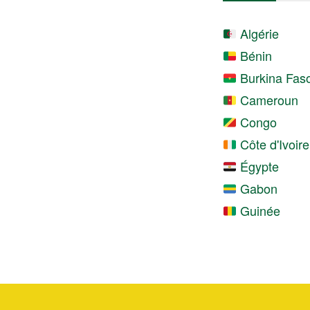
Algérie
Bénin
Burkina Fas
Cameroun
Congo
Côte d'Ivoire
Égypte
Gabon
Guinée