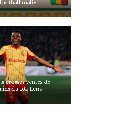
 football malien
us grosses ventes de
cains du RC Lens