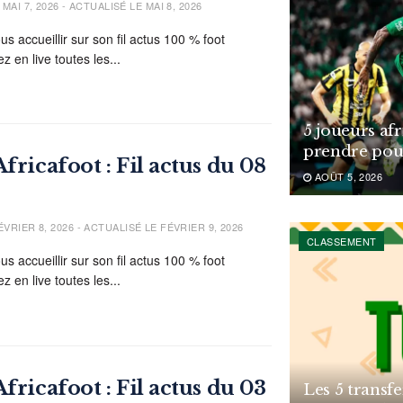
MAI 7, 2026 - ACTUALISÉ LE MAI 8, 2026
ous accueillir sur son fil actus 100 % foot
z en live toutes les...
5 joueurs af
prendre pou
fricafoot : Fil actus du 08
AOÛT 5, 2026
VRIER 8, 2026 - ACTUALISÉ LE FÉVRIER 9, 2026
CLASSEMENT
ous accueillir sur son fil actus 100 % foot
z en live toutes les...
fricafoot : Fil actus du 03
Les 5 transfe