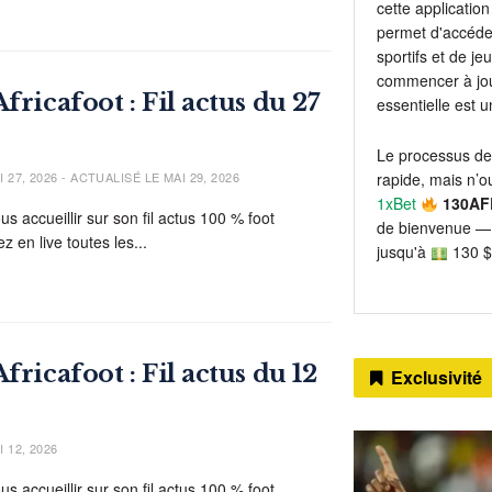
cette application 
permet d'accéder
sportifs et de j
commencer à jou
fricafoot : Fil actus du 27
essentielle est 
Le processus de
 27, 2026 - ACTUALISÉ LE MAI 29, 2026
rapide, mais n’ou
1xBet
130AF
ous accueillir sur son fil actus 100 % foot
de bienvenue — 
z en live toutes les...
jusqu'à
130 $
fricafoot : Fil actus du 12
Exclusivité
 12, 2026
ous accueillir sur son fil actus 100 % foot