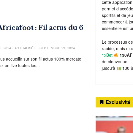
cette application 
permet d'accéder
sportifs et de j
commencer à jou
fricafoot : Fil actus du 6
essentielle est 
Le processus de
, 2024 - ACTUALISÉ LE SEPTEMBRE 29, 2024
rapide, mais n’ou
1xBet
130AF
ous accueillir sur son fil actus 100% mercato
de bienvenue — 
z en live toutes les...
jusqu'à
130 $
Exclusivité