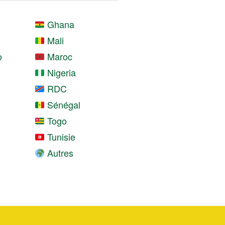
Ghana
Mali
o
Maroc
Nigeria
RDC
Sénégal
Togo
Tunisie
Autres