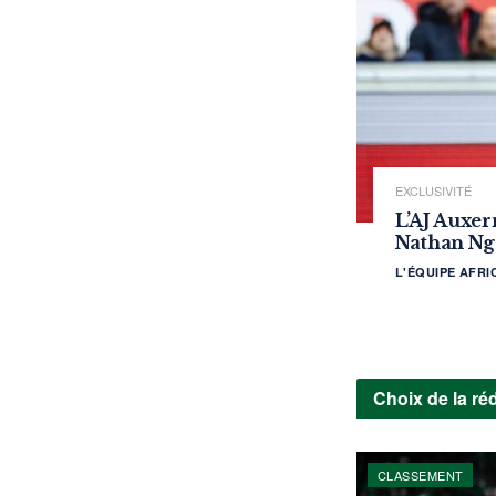
EXCLUSIVITÉ
L’AJ Auxerr
Nathan N
L'ÉQUIPE AFR
Choix de la ré
CLASSEMENT