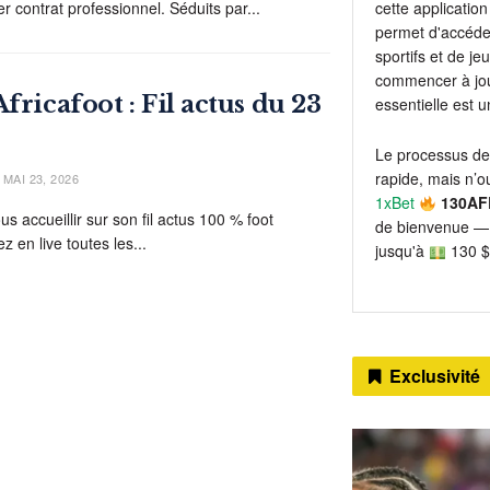
cette application 
er contrat professionnel. Séduits par...
permet d'accéder
sportifs et de j
commencer à jou
fricafoot : Fil actus du 23
essentielle est 
Le processus de
rapide, mais n’ou
MAI 23, 2026
1xBet
130AF
ous accueillir sur son fil actus 100 % foot
de bienvenue — 
z en live toutes les...
jusqu'à
130 $
Exclusivité