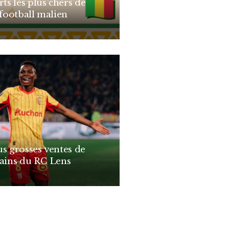
rts les plus chers de
 football malien
us grosses ventes de
cains du RC Lens