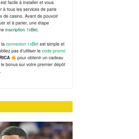
est facile à installer et vous
 à tous les services de paris
eux de casino. Avant de pouvoir
er et à parier, une étape
une
inscription 1xBet
.
 la
connexion 1xBet
est simple et
bliez pas d'utiliser le
code promo
RICA
pour obtenir un cadeau
le bonus sur votre premier dépôt
.