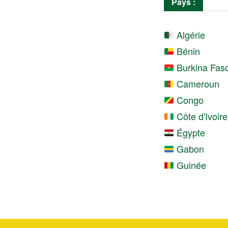
Pays :
Algérie
Bénin
Burkina Fas
Cameroun
Congo
Côte d'Ivoire
Égypte
Gabon
Guinée