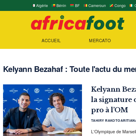
Algérie
Bénin
BF
Cameroun
Congo
C
ACCUEIL
MERCATO
Kelyann Bezahaf : Toute l'actu du mer
Kelyann Beza
la signature
pro à l’OM
TAHIRY RAKOTOARITIAN
L'Olympique de Marseill