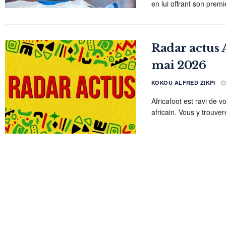
en lui offrant son premi
Radar actus A
mai 2026
KOKOU ALFRED ZIKPI
Africafoot est ravi de v
africain. Vous y trouvere