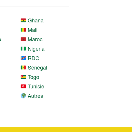
Ghana
Mali
o
Maroc
Nigeria
RDC
Sénégal
Togo
Tunisie
Autres