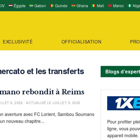
IV
Égypte
Gabon
Guinée
Ghana
Mali
Maroc
Nigé
EXCLUSIVITÉ
OFFICIALISATION
PRO
rcato et les transferts
Blogs d’exper
mano rebondit à Reims
LLET 6, 2026 - ACTUALISÉ LE JUILLET 9, 2026
 son aventure avec FC Lorient, Sambou Soumano
r un nouveau chapitre...
Pour profiter pl
ligne, vous pouv
appareil mobile.