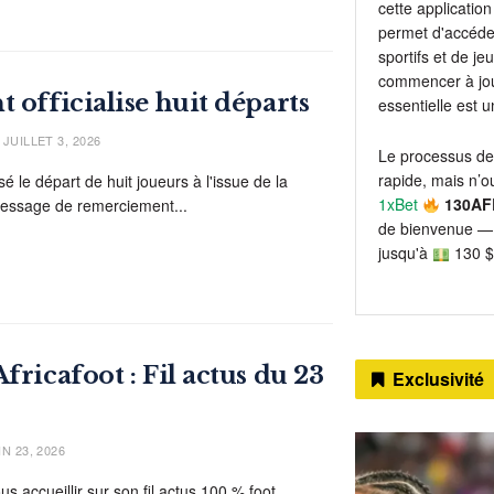
cette application 
permet d'accéder
sportifs et de j
commencer à jou
 officialise huit départs
essentielle est 
JUILLET 3, 2026
Le processus de
rapide, mais n’ou
isé le départ de huit joueurs à l'issue de la
1xBet
130AF
message de remerciement...
de bienvenue — 
jusqu'à
130 $
fricafoot : Fil actus du 23
Exclusivité
N 23, 2026
ous accueillir sur son fil actus 100 % foot