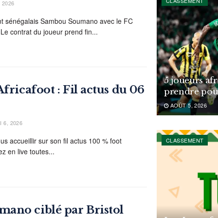
CLASSEMENT
 2026
uant sénégalais Sambou Soumano avec le FC
 Le contrat du joueur prend fin...
5 joueurs af
fricafoot : Fil actus du 06
prendre pou
AOÛT 5, 2026
 6, 2026
ous accueillir sur son fil actus 100 % foot
CLASSEMENT
z en live toutes...
ano ciblé par Bristol