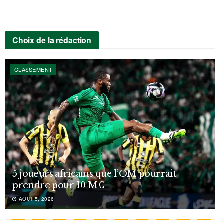
Choix de la rédaction
CLASSEMENT
5 joueurs africains que l’OM pourrait
prendre pour 10 M€
AOÛT 5, 2026