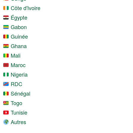
Côte d'Ivoire
Égypte
Gabon
Guinée
Ghana
Mali
Maroc
Nigeria
RDC
Sénégal
Togo
Tunisie
Autres