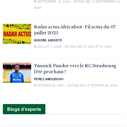
SEPTEMBRE 19, 2025 - ACTUALISÉ LE SEPTEMBRE 20,
2025
Radar actus Africafoot : Fil actus du 07
juillet 2025
ISIDORE AKOUETE
JUILLET 7, 2025 - ACTUALISÉ LE JUILLET 8, 2025
Yannick Pandor vers le RC Strasbourg
l’été prochain ?
PÉREZ AMOUZOUVI
FÉVRIER 28, 2024 - ACTUALISÉ LE FÉVRIER 29, 2024
Blogs d’experts