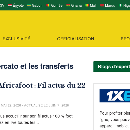
IV
Égypte
Gabon
Guinée
Ghana
Mali
Maroc
Nigé
EXCLUSIVITÉ
OFFICIALISATION
PRO
cato et les transferts
Blogs d’exper
fricafoot : Fil actus du 22
MAI 22, 2026 - ACTUALISÉ LE JUIN 7, 2026
Pour profiter pl
ous accueillir sur son fil actus 100 % foot
ligne, vous pouv
z en live toutes les...
appareil mobile.