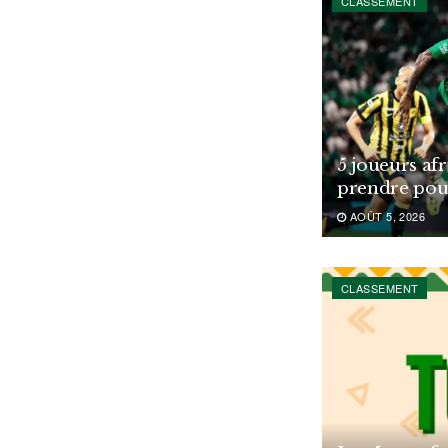
CLASSEMENT
5 joueurs af
prendre pou
AOÛT 5, 2026
CLASSEMENT