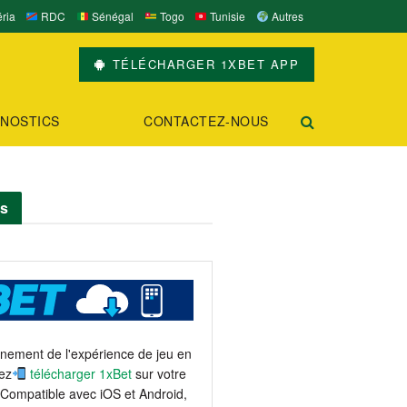
ria
RDC
Sénégal
Togo
Tunisie
Autres
TÉLÉCHARGER 1XBET APP
NOSTICS
CONTACTEZ-NOUS
ts
einement de l'expérience de jeu en
ez
télécharger 1xBet
sur votre
 Compatible avec iOS et Android,