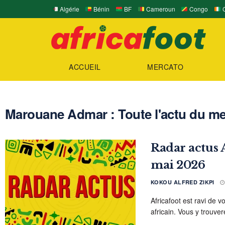
Algérie
Bénin
BF
Cameroun
Congo
C
ACCUEIL
MERCATO
Marouane Admar : Toute l'actu du mer
Radar actus A
mai 2026
KOKOU ALFRED ZIKPI
Africafoot est ravi de v
africain. Vous y trouvere