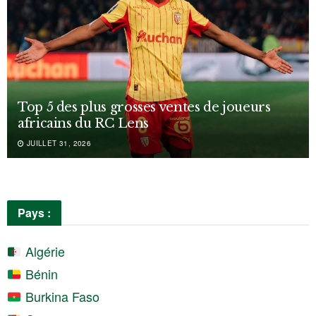
Top 5 des plus grosses ventes de joueurs
africains du RC Lens
JUILLET 31, 2026
Pays :
Algérie
Bénin
Burkina Faso