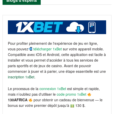
Blogs d’experts
Pour profiter pleinement de l'expérience de jeu en ligne,
vous pouvez
télécharger 1xBet
sur votre appareil mobile.
Compatible avec iOS et Android, cette application est facile à
installer et vous permet d'accéder à tous les services de
paris sportifs et de jeux de casino. Avant de pouvoir
commencer à jouer et à parier, une étape essentielle est une
inscription 1xBet
.
Le processus de la
connexion 1xBet
est simple et rapide,
mais n’oubliez pas d'utiliser le
code promo 1xBet
130AFRICA
pour obtenir un cadeau de bienvenue — le
bonus sur votre premier dépôt jusqu'à
130 $.