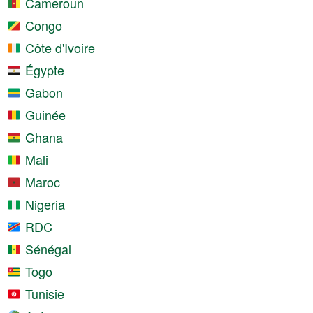
Cameroun
Congo
Côte d'Ivoire
Égypte
Gabon
Guinée
Ghana
Mali
Maroc
Nigeria
RDC
Sénégal
Togo
Tunisie